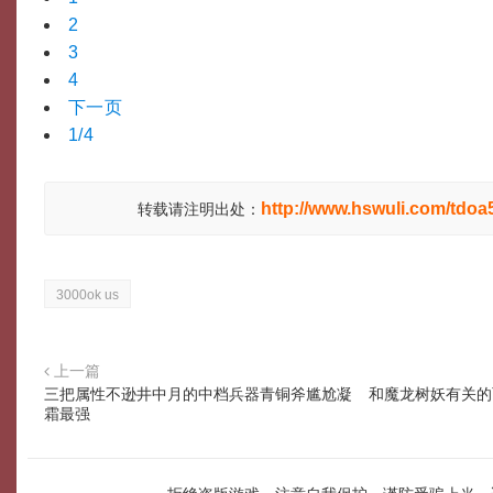
2
3
4
下一页
1/4
http://www.hswuli.com/tdoa
转载请注明出处：
3000ok us
上一篇
三把属性不逊井中月的中档兵器青铜斧尴尬凝
和魔龙树妖有关的
霜最强