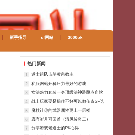
新手指导
sf网站
3000ok
热门新闻
道士组队击杀黄泉教主
1
私服网站开释压力最好的游戏
2
女法魅力套装一身顶级法神装跳点血饮
3
绝对靓
战士玩家要是操作不好可以做传奇SF选
4
择让英雄上
魔杖让你的武器属性更上一层楼
5
愿有岁月可回首（清风传奇二）
6
分享游戏老道士的PK心得
7