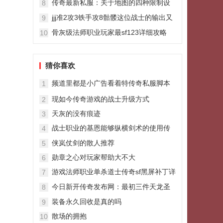
传奇最新私服：关于地图的四种限制设
8
定最后两种难度太大
jjj准2攻3铁手攻8骷髅这位战士的输出又
9
强又准
骨灰级法师职业玩家最sf123详细攻略
10
猜你喜欢
频道里都是小广告看着特传奇私服脚本
1
别烦怎么办
现如今传奇游戏的战士升级方式
2
天灰的没有痕迹
3
战士职业的基恩能够纵横剑术的使用传
4
奇sf185战神版效果和方式
侠岚仗剑的散人推荐
5
勋章之心对玩家帮助大不大
6
游戏法师职业单杀道士传奇sf黑屏补丁详
7
细攻略
今日新开传奇发布网：最初三件天龙圣
8
衣的归属者是谁神奇风云占了两件
装备永久回收是真的吗
9
散场的拥抱
10