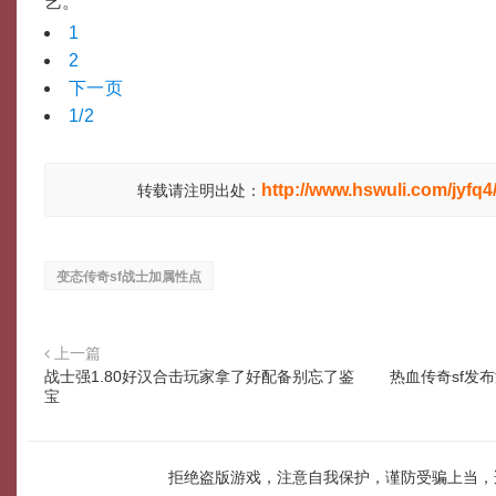
艺。
1
2
下一页
1/2
http://www.hswuli.com/jyfq4
转载请注明出处：
变态传奇sf战士加属性点
上一篇
战士强1.80好汉合击玩家拿了好配备别忘了鉴
热血传奇sf发
宝
拒绝盗版游戏，注意自我保护，谨防受骗上当，