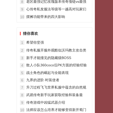
老区最强记忆玫瑰版本传奇项链vs最强
8
记忆项链
心传奇私发服法等级等一越高对玩家们
9
的增幅就越大
摆摊功能带来的四大影响
10
猜你喜欢
希望你坚强
1
传奇私服开服外观酷似沃玛教主攻击类
2
似神兽的怪物火焰沃玛
新手才能撞见的隐藏级BOSS
3
散人小队360coco伍PK方面的经验经验
4
体会
战士角色的崛起与全能表现
5
九界的进阶·时装使者
6
升刀过程飞飞世界私服中蕴含的自然规
7
律
武易传奇新手玩家获取经验和装备最
8
快、最安全的途径开宝箱
传奇游戏中凶猛武器介绍
9
法师应该怎么培养才能够变得新开蜀门
10