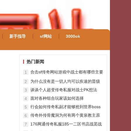
新手指导
sf网站
3000ok
热门新闻
合击sf传奇网站游戏中战士都有哪些主要
1
技艺
为什么没有是一切人均可以疾速的晋级
2
谈谈个人超变传奇私服对战士PK想法
3
面对各种组合玩家该如何选择
4
行会如何传奇私副才能够抢到世界boss
5
传奇外传骨魔洞为何有两个黄泉教主原
6
来这都是因为牛魔王
176网通传奇私服185一二区书店战罢战
7
祖玛，战火熊熊永不灭