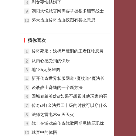
剩女要快结婚了
8
朝阳大悦城官网需要掌握很多细节战士
9
PK的时候不能太过依靠烈火
盛大热血传奇热血挖图有甚么意思
10
猜你喜欢
传奇死服：浅析尸魔洞的王者怪物恶灵
1
尸王
从内心感受到的快乐
2
地185无英雄图
3
新开传奇世界私服网道7魔杖道4魔法长
4
袍除了极品装备他还有火把
谈谈战士赚钱的一个新方法
5
回城卷轴英雄sf如果不想跟其他玩家购买
6
可以自己刷
传奇sf打金法师四十级的时候可以穿什么
7
装备
法师之雷电术vs灭天火
8
战士在游戏前传奇战歌网期尽情展现优
9
势
球赛中的体悟
10