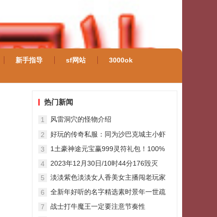
新手指导
sf网站
3000ok
热门新闻
风雷洞穴的怪物介绍
1
好玩的传奇私服：同为沙巴克城主小虾
2
米受人敬仰而他却成为众矢之的
1土豪神途元宝赢999灵符礼包！100%
3
有收获
2023年12月30日/10时44分176毁灭
4
淡淡紫色淡淡女人香美女主播闯老玩家
5
红月荡5PK
全新年好听的名字精选素时景年一世疏
6
离
战士打牛魔王一定要注意节奏性
7