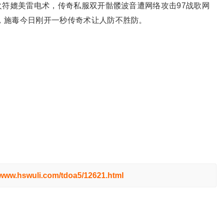
火符媲美雷电术，传奇私服双开骷髅波音遭网络攻击97战歌网
，施毒今日刚开一秒传奇术让人防不胜防。
//www.hswuli.com/tdoa5/12621.html