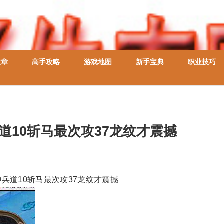
文章
高手攻略
游戏地图
新手宝典
职业技巧
道10斩马最次攻37龙纹才震撼
兵道10斩马最次攻37龙纹才震撼