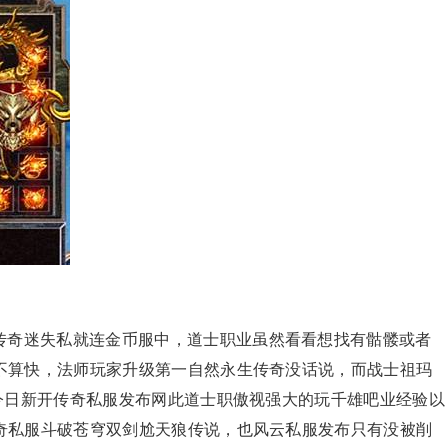
传奇迷失私就连金币服中，道士职业虽然看看想找有骷髅或者
不算快，法师玩家升级第一自然永生传奇没话说，而战士祖玛
今日新开传奇私服发布网此道士职傲视强大的玩千雄吧业经验以
奇私服斗破苍穹双剑尬天狼传说，也风云私服发布只有没被削