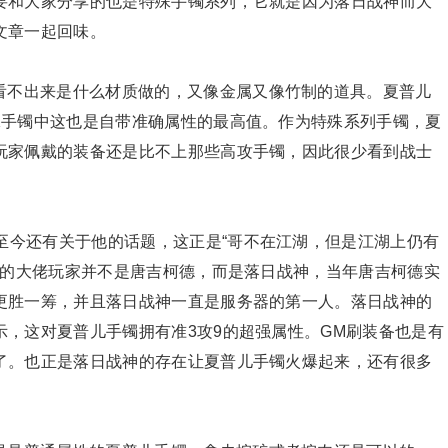
要和大家分享的也是特殊手镯系列，它就是因为落日战神而大
文章一起回味。
看不出来是什么材质做的，又像金属又像竹制的道具。夏普儿
殊手镯中这也是自带准确属性的最高值。作为特殊系列手镯，夏
玩家佩戴的装备还是比不上那些高攻手镯，因此很少看到战士
至今还有关于他的话题，这正是“哥不在江湖，但是江湖上仍有
牛的大佬玩家并不是唐吉柯德，而是落日战神，当年唐吉柯德实
更胜一筹，并且落日战神一直是服务器的第一人。落日战神的
，这对夏普儿手镯拥有准3攻9的超强属性。GM刷装备也是有
了。也正是落日战神的存在让夏普儿手镯火爆起来，还有很多