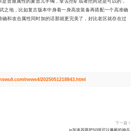
果是普通属性的夏普儿手镯，拿去挖矿或者挖肉还是可以的，
用武之地，比如复古版本中身着一身高攻装备再搭配一个高准确
准确和攻击属性同时加的话那就更完美了，好比老区就存在过
.hswuli.com/news4/2025051218843.html
下一篇
ip加速器两把50级可以佩戴的神兵