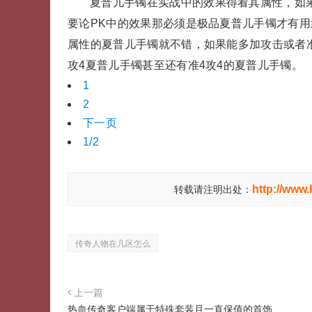
夏普儿手镯在实战中的效果得看其属性，如
要论PK中的效果那必须是极品夏普儿手镯才有
属性的夏普儿手镯就不错，如果能多加攻击或者
攻4夏普儿手镯甚至还有准4攻4的夏普儿手镯。
1
2
下一页
1/2
http://www
转载请注明出处：
传奇人物在几区怎么
上一篇
热血传奇客户端属于特殊套装且一直保值的首饰