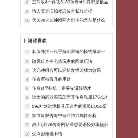
三件攻4一件攻3180传奇sf件件都是极品
8
属性
情人节之旧帕变态传奇私服难提
9
天关vs火龙神殿两大副本的差别是什么
10
猜你喜欢
私服外挂三只手持流星锤的怪物最后一
1
只实力超强
随风传奇中充值玩家的回馈玩法
2
这几种组合可以轻松发挥凶猛力效果
3
传奇军衔晋升的用处
4
传奇sf里挂机一定要先设好药水
5
道士的武器应该怎新开传奇私服176么才
6
有高输出的伤害
99s神龙边境极具压迫力的顶级BOSS蛮
7
荒之王
铁血皇权传奇中致命神力属性分析
8
战士职176传奇网站业想要杀怪效率提升
9
那么圆月弯刀技能就必须学习
受点困难也不错
10