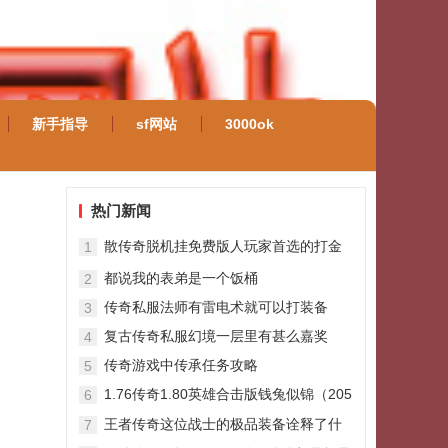
新手指导
sf网站
3000ok
热门新闻
散传奇脱机挂免费版人玩家首选的打金
1
职业道士
都说我的表弟是一个饭桶
2
传奇私服法师有雷电术就可以打装备
3
复古传奇私服幻境一层里有甚么嘉奖
4
传奇游戏中传承任务攻略
5
1.76传奇1.80英雄合击版钱兔似锦（205
6
区）现已火爆开启
王者传奇这位战士的极品装备诠释了什
7
么叫“简约而不简单”