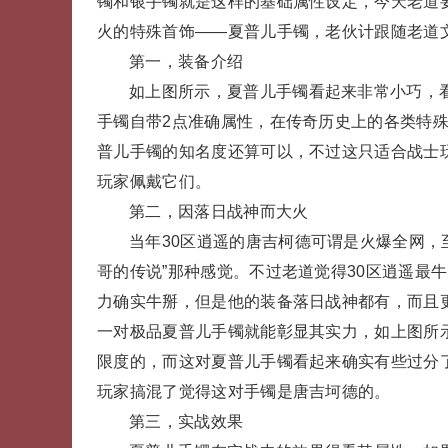
镯和银手镯就是这样的基础属性设定，今天老道
火的特殊首饰——夏普儿手镯，老伙计跟随老道
第一，装备介绍
如上图所示，夏普儿手镯看起来非常小巧，
手镯自带2点准确属性，在传奇历史上的各类特
普儿手镯的知名度还算可以，不过这只适合战士
玩家佩戴它们。
第二，因落日战神而大火
当年30区逍遥的唐吉柯德可谓是火爆全网，
哥的传说”那种感觉。不过老道觉得30区逍遥最
力确实牛掰，但是他的装备落日战神都有，而且
一对极品夏普儿手镯就能彰显其实力，如上图所示
限度的，而这对夏普儿手镯看起来确实有些过分
玩家搞混了觉得这对手镯是唐吉坷德的。
第三，实战效果