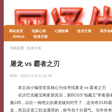
网站首页
玩家心得
心情故事
技术文章
高手攻
3000ok
执迷古镇
当前位置 :
执迷古镇
屠龙 vs 霸者之刃
时间：2023-12-8 11:51:58
本文由小编堂世英精心为你寻找屠龙 vs 霸者之刃
在沙巴克藏宝阁更新其后，新BOSS“地藏王”带着
服185，以往一骑绝尘的屠龙碰到对手了，这传奇3145
龙，而且还是三职业通用的，称号也十分霸气。当年传奇