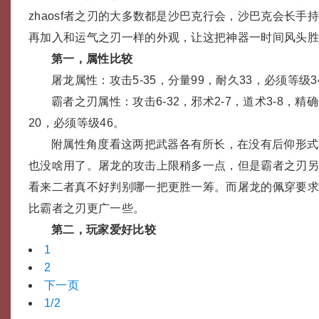
zhaosf者之刃的大多数都是沙巴克行会，沙巴克会长手
再加入和运气之刃一样的外观，让这把神器一时间风头
第一，属性比较
屠龙属性：攻击5-35，分量99，耐久33，必须等级3
霸者之刃属性：攻击6-32，邪术2-7，道术3-8，精确
20，必须等级46。
附属性角度看这两把武器各有所长，在没有后仰形式
也没啥用了。屠龙的攻击上限稍多一点，但是霸者之刃另
看来二者真不好判别哪一把更胜一筹。而屠龙的佩穿要
比霸者之刃更广一些。
第二，玩家爱好比较
1
2
下一页
1/2