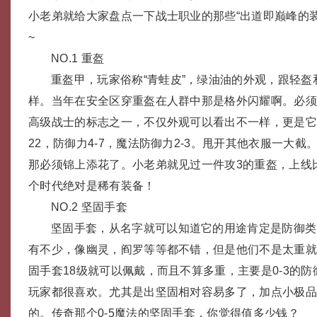
小老弟就给大家盘点一下战士职业的那些“出道即巅峰的
~
NO.1 重盔
重盔甲，玩家俗称“青蛙皮”，绿油油的外观，跟轻盔
样。当年在安全区穿重盔在人群中那是格外闪耀啊。必
高级战士的标志之一，不仅外观可以看出不一样，更是
22，防御力4-7，魔法防御力2-3。甩开其他衣服一大
那必须锦上添花了。小老弟就见过一件攻3的重盔，上线
个时代绝对是稀有装备！
NO.2 坚固手套
坚固手套，从名字就可以知道它的用途肯定是防御类
有不少，像幽灵，阎罗等等都不错，但是他们不是太重
固手套18级就可以佩戴，而且不算多重，主要是0-3的
玩家都很喜欢。尤其是出坚固相对容易多了，加点小极
的。传奇那个0-5魔法的坚固手套，你觉得值多少钱？