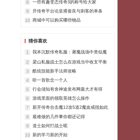
一些有趣变态传奇3的称号给大家
8
开传奇平台论皇甫俊良与刺客的单条
9
商城中可以购买哪些物品
10
猜你喜欢
我本沉默传奇私服：屠魔战场中类似魔
1
龙教主的BOSS天之魔影巨人
梁山私服战士怎么在游戏当中收支平衡
2
酷炫技能新手法师攻略
3
听一首歌念一个人
4
行会须知有舍神途发布网最大才有得
5
游戏里面的领取英雄怎么操作
6
新开传奇合击魔12攻5道2魔血戒指如此
7
高属性为何只适合收藏
最难做的几件事你都还记得
8
道士如何打战士呢
9
新的学习新的开始
10