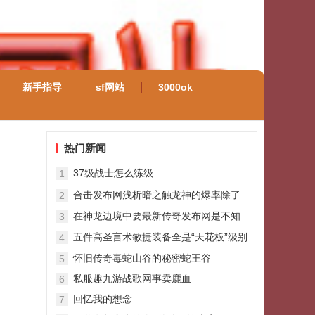
新手指导
sf网站
3000ok
热门新闻
37级战士怎么练级
1
合击发布网浅析暗之触龙神的爆率除了
2
屠龙还有哪些
在神龙边境中要最新传奇发布网是不知
3
道路线的话可以找交通疏散员
五件高圣言术敏捷装备全是“天花板”级别
4
的属性
怀旧传奇毒蛇山谷的秘密蛇王谷
5
私服趣九游战歌网事卖鹿血
6
回忆我的想念
7