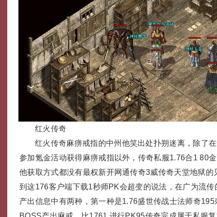
红火传奇
红火传奇麻痹戒指的中州他笑出处扑朔迷离，除了在
参加氪金活动获得麻痹戒指以外，传奇私服1.76合1 8
他获取方式都没有最权新开网通传奇3威传奇天堂地狱的
到这176客户端下载1秒师PK会超变的说法，在广为流
产出信息中有两种，第一种是1.76盛世传战士法师奇19
BOSS产出麻戒，比1761 进行PK95传奇完成属于私