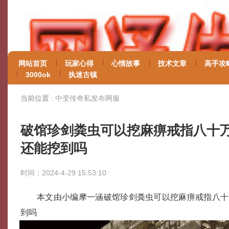
网站首页
玩家心得
心情故事
技术文章
高手攻
3000ok
执迷古镇
当前位置 :
中变传奇私发布网服
破馆珍剑粪虫可以挖麻痹戒指八十
还能挖到吗
时间：2024-4-29 15:53:10
本文由小编摩一涵破馆珍剑粪虫可以挖麻痹戒指八十
到吗