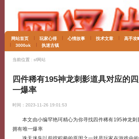
网站首页
玩家心得
心情故事
技术文章
高手攻
3000ok
执迷古镇
当前位置 :
sf网站
四件稀有195神龙刺影道具对应的
一爆率
时间：2023-11-26 19:01:53
本文由小编罕艳珂精心为你寻找四件稀有195神龙
拥有唯一爆率
诛天迷失以前挖积极的原因之一就是玩家在游戏中的