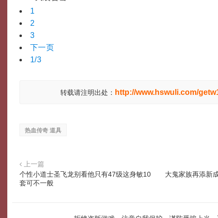
1
2
3
下一页
1/3
http://www.hswuli.com/getw
转载请注明出处：
热血传奇 道具
上一篇
个性小道士圣飞龙别看他只有47级这身敏10
大鬼家族再添新成
套可不一般