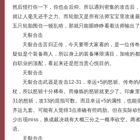
然后怪打你一下，你也会后仰。所以遇到密集的攻击后
就让人毫无还手之力。而轮胎又是所有法师宝宝里攻速
五只轮胎围住一顿乱啃，那就只能眼睁睁看着法师输出
天裂合击
天裂合击言归正传，今天要带大家看的，是一位传奇
疑似是个装备商人，所以身上的装备琳琅满目，加啥的
自职业的顶配，看起来还是想当赏心悦目的。
天裂合击
天裂合击武器是攻击12-31，幸运+5的怒斩。传奇
杖，所以怒斩十分稀有。而修炼的怒斩就更少了。印象里
31的怒斩，攻33的屈指可数。而且幸运+5的属性，也能
齐运九套。可能有人觉得3点准确有些鸡肋。但在实际砍
少出现miss，换成裁决就有大概三分之一概率砍空。两
语。
天裂合击