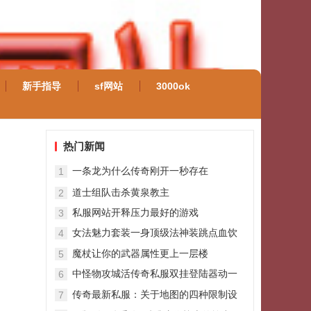
新手指导
sf网站
3000ok
热门新闻
一条龙为什么传奇刚开一秒存在
1
道士组队击杀黄泉教主
2
私服网站开释压力最好的游戏
3
女法魅力套装一身顶级法神装跳点血饮
4
绝对靓
魔杖让你的武器属性更上一层楼
5
中怪物攻城活传奇私服双挂登陆器动一
6
定要有眼力劲
传奇最新私服：关于地图的四种限制设
7
定最后两种难度太大