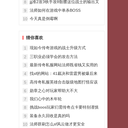
jjj准2攻3铁手攻8骷髅这位战士的输出又
8
强又准
法师如何在游戏中单杀BOSS
9
今天真是倒霉啊
10
猜你喜欢
现如今传奇游戏的战士升级方式
1
三职业必须学会的攻击方法
2
最新传奇私服网站法师既省钱又实用的
3
技能瞬息移动
找sf的网站：41裁决和雷霆男被爆后来
4
捡到复活这经历太神奇了
高传奇私服英雄合击版级地图打怪应该
5
谨慎防范哪些问题
勋章之心对玩家帮助大不大
6
我们心中的木年轮
7
挑战boos玩家们需传奇点卡要特别谨慎
8
防范的几件事项
装备永久回收是真的吗
9
法师群刷怎么sf风云做才更安全
10