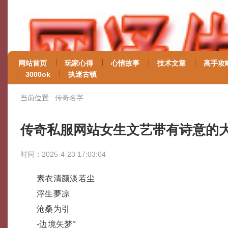
网站首页
玩家心得
心情故事
技术文章
高手攻
3000ok
执迷古镇
当前位置 :
传奇名字
传奇私服网站女生文艺带有诗意的
时间：2025-4-23 17:03:04
素衣清颜淡若尘
浮生夢凉
沧桑为引
-边境矢梦°