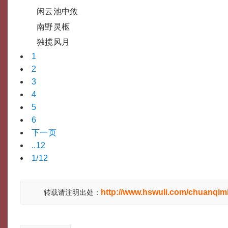
闲云池中敛
南野灵柩
独揽风月
1
2
3
4
5
6
下一页
..12
1/12
http://www.hswuli.com/chuanqimi
转载请注明出处：