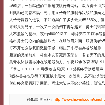
城药店，一波猛烈的互推超变版传奇网站，双方勇士 元
时奖励超高都不惧生死，用血传奇私服制作决战私服肉之躯挡
人传奇网聊的进攻，不知道黑白了多少最大65535次，
来都只为兄弟。一次又一次的倒下再站起来，勇士们谱
人不服输的精神。夜cqsf6000深了，却熄灭不了 狂暴
输出勇士们心内的熊熊烈火，在服装店外面，双复仇者v523
打不开怎么修复旧激情不减，继往开来行会亦越战越勇
超变的兄弟前来，斗鱼水友誓死捍卫荣誉，君临天下的
染青衣沐似雪亦冲在战场最前方。午夜12点体育博彩191
「暴击＋１００％ 毒素攻击 独家ＢＵ盛宴终于接近尾声
7级神兽会也取得了开区以来最大一次胜利。虽不能以胜负s
付出终究是得到了回报。玛法大陆从不缺少英雄，但谁
http://www.hswuli.com/xinsh
转载请注明出处：