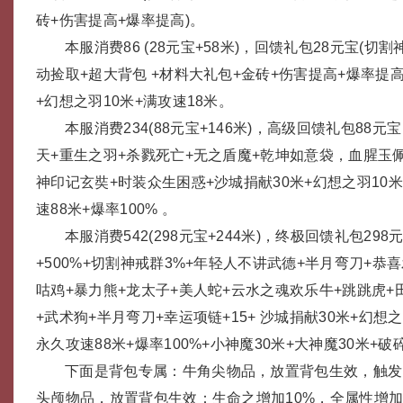
砖+伤害提高+爆率提高)。
本服消费86 (28元宝+58米)，回馈礼包28元宝(切
动捡取+超大背包 +材料大礼包+金砖+伤害提高+爆率提高1
+幻想之羽10米+满攻速18米。
本服消费234(88元宝+146米)，高级回馈礼包88元宝
天+重生之羽+杀戮死亡+无之盾魔+乾坤如意袋，血腥玉佩L
神印记玄奘+时装众生困惑+沙城捐献30米+幻想之羽10米
速88米+爆率100% 。
本服消费542(298元宝+244米)，终极回馈礼包29
+500%+切割神戒群3%+年轻人不讲武德+半月弯刀+恭
咕鸡+暴力熊+龙太子+美人蛇+云水之魂欢乐牛+跳跳虎+
+武术狗+半月弯刀+幸运项链+15+ 沙城捐献30米+幻想之
永久攻速88米+爆率100%+小神魔30米+大神魔30米+破
下面是背包专属：牛角尖物品，放置背包生效，触发
头颅物品，放置背包生效：生命之增加10%，全属性增加