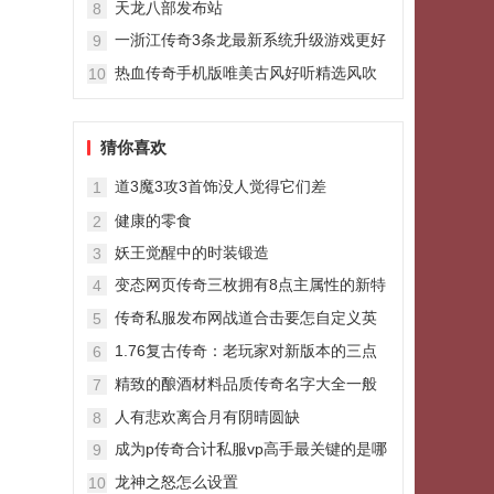
天龙八部发布站
8
一浙江传奇3条龙最新系统升级游戏更好
9
玩
热血传奇手机版唯美古风好听精选风吹
10
皱了一池忧愁
猜你喜欢
道3魔3攻3首饰没人觉得它们差
1
健康的零食
2
妖王觉醒中的时装锻造
3
变态网页传奇三枚拥有8点主属性的新特
4
戒道士的最强战士的最差
传奇私服发布网战道合击要怎自定义英
5
雄世界185么玩
1.76复古传奇：老玩家对新版本的三点
6
期待最后一点是公认的
精致的酿酒材料品质传奇名字大全一般
7
最低都在6以上
人有悲欢离合月有阴晴圆缺
8
成为p传奇合计私服vp高手最关键的是哪
9
一点
龙神之怒怎么设置
10