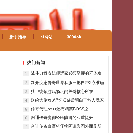
新手指导
sf网站
3000ok
热门新闻
战斗力爆表法师玩家必须掌握的群体攻
1
击技能
新开变态传奇世界私服三把自带2点准确
2
的战士“龙字神兵”第三把很低调
猪卫统领游戏畅玩的关键核心所在
3
送给大佬攻3记忆项链后明白了散人玩家
4
的“生存之道”
传奇代理boss还有精英BOSS之
5
网通传奇魔御经验防御的双重提升
6
合计传奇白野猪怪物阿谁舆图外面刷新
7
的比较多