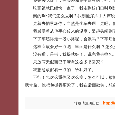
我先去吃饭了，等会还和枼子霖有约，拜。我还
吃完饭就已经快一点了，我走到校门口时刚
契的啊~我们怎么去啊？我朝他挥挥手大声
走着去怕累坏你，当然是坐车去啊，走吧。
我感受着从他手心传来的温度，昂起头闻到
下了车还得走一段小路呢，会累吗？下车后
这样应该会好一点吧，里面是什么啊 ？怎么
没有啦，是书，我提就好了。说完我去抢包
只放两天假而已干嘛拿这么多书回家？
我想趁放假看一点的，给我好了。
不行！包这么重你又这么瘦，怎么可以，放
我带路。他把包抓得更紧了，我在后面微笑，想
http:
转载请注明出处：