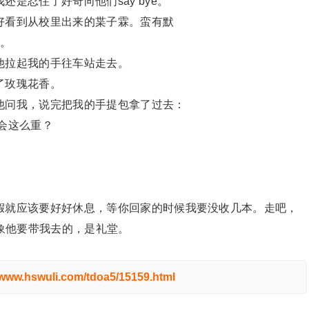
是忍住了好奇向他们say bye。
好看到从校里出来的枼子霖。蛮有默
说。
他拉起我的手往车站走去。
了玫瑰花香。
他问我，说完把我的手提包拿了过去：
会这么重？
。
假就应该要好好休息，等你回家的时候我要没收几本。走吧，
象他要带我去的，是礼堂。
//www.hswuli.com/tdoa5/15159.html