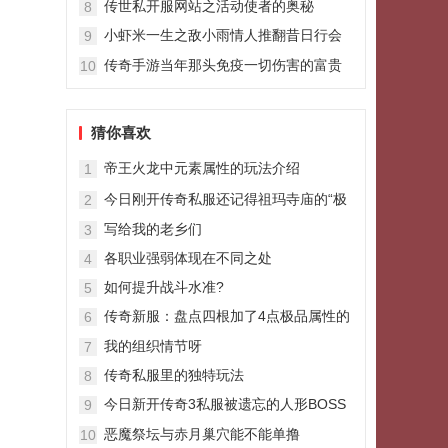
传世私开服网站之活动使者的奥秘
8
小虾米一生之敌小雨情人推翻昔日行会
9
全区制霸
传奇手游当年那头免疫一切伤害的富贵
10
兽
猜你喜欢
帝王火龙中元素属性的玩法介绍
1
今日刚开传奇私服还记得祖玛寺庙的“极
2
品屋”吗
写给我的老乡们
3
各职业强弱体现在不同之处
4
如何提升战斗水准?
5
传奇新服：盘点四根加了4点极品属性的
6
记忆项链最后一根太尴尬
我的组织情节呀
7
传奇私服里的独特玩法
8
今日新开传奇3私服被遗忘的人形BOSS
9
卧龙庄主能挖出天龙剑甲吗
恶魔祭坛与赤月巢穴能不能单撸
10