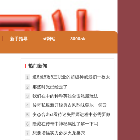
新手指导
sf网站
3000ok
热门新闻
道8魔8攻8三职业的超级神戒最初一枚太
1
刺眼
那些时光已经走了
2
我们在中的种种英雄合击私服玩法
3
传奇私服新开经典古风韵味莞尔一笑云
4
淡风轻
变态合击sf看待迷失拜师进程中必需要做
5
的事情
隐藏在传奇中神秘属性了解一下吗
6
想要增幅实力必探火龙巢穴
7