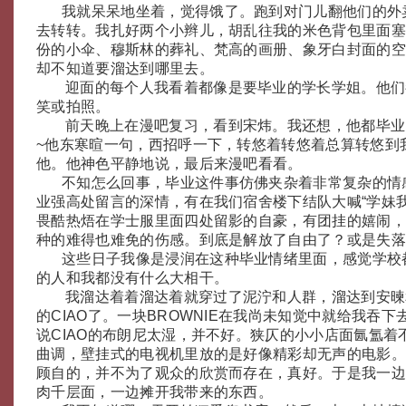
我就呆呆地坐着，觉得饿了。跑到对门儿翻他们的外
去转转。我扎好两个小辫儿，胡乱往我的米色背包里面
份的小伞、穆斯林的葬礼、梵高的画册、象牙白封面的
却不知道要溜达到哪里去。
迎面的每个人我看着都像是要毕业的学长学姐。他们
笑或拍照。
前天晚上在漫吧复习，看到宋炜。我还想，他都毕业
~他东寒暄一句，西招呼一下，转悠着转悠着总算转悠到
他。他神色平静地说，最后来漫吧看看。
不知怎么回事，毕业这件事仿佛夹杂着非常复杂的情
业强高处留言的深情，有在我们宿舍楼下结队大喊“学妹
畏酷热焐在学士服里面四处留影的自豪，有团挂的嬉闹
种的难得也难免的伤感。到底是解放了自由了？或是失
这些日子我像是浸润在这种毕业情绪里面，感觉学校
的人和我都没有什么大相干。
我溜达着着溜达着就穿过了泥泞和人群，溜达到安暕
的CIAO了。一块BROWNIE在我尚未知觉中就给我吞
说CIAO的布朗尼太湿，并不好。狭仄的小小店面氤氲着
曲调，壁挂式的电视机里放的是好像精彩却无声的电影
顾自的，并不为了观众的欣赏而存在，真好。于是我一
肉千层面，一边摊开我带来的东西。