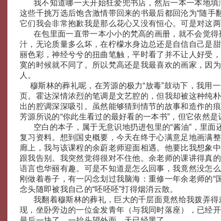
我不知道哪一天开始狂爱兜书店，然后一本一本地填
这些千挑万选后饱含激情带回来的书最后都回沦为“随手
它们我会非常抱歉我是那么花心又没有恒心。可是对这
在包里面一直带一本小小的梵高的画册，就不会觉得
汁，无论质量多么坏，在柠檬水身边总还是自信自己是
丽色彩，神经兮兮的扭曲笔触，平时看了并不让人好受
寞的时候就不同了。所以梵高还是我最喜欢的画家，因
人。
穆斯林的葬礼呢，在芳源的极力“放毒”鼓动下，我用一
页。霍达深情浓烈的笔调是文艺腔的，但我却被这种纯
出的腔调深深吸引。虽然能够猜到情节的故事和造作的
芳源所说的“你此生看过的最好看的一本书”，但它依然
空白的本子，属于无意识地扔进包里的“酱油”，里面
复习资料。想到国史概要，今天在终于心满意足地画满
廊上，我与该课程的
余蔚
老师迎面相遇。他要比我想象
跟我告别。我突然觉得很对不住他。
余
老师的课讲得真
语言也华丽有趣。可是不知道是怎么回事，我竟然没怎
刚做着卷子，有一闪念划过我脑海：重修一年
余
老师的“
念头随即被我自己的“呸呸呸”打得烟消云散。
我翻着穆斯林的葬礼，巨大的千层面竟然给我拨弄得
现，坐卧旁边的一位金发青年（与我同时落座），已经开始
最后一块了。一抬头望外面，天已经黑了。