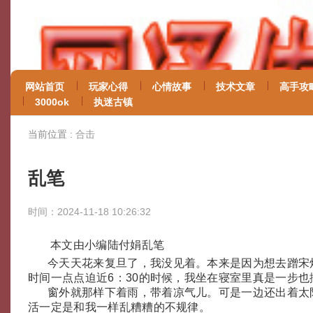
网站首页
玩家心得
心情故事
技术文章
高手攻
3000ok
执迷古镇
当前位置 :
合击
乱笔
时间：2024-11-18 10:26:32
本文由小编陆付娟乱笔
今天天花来复旦了，我没见着。本来是因为想去蹭宋
时间一点点迫近6：30的时候，我坐在寝室里真是一步也
窗外就那样下着雨，带着凉气儿。可是一边还出着太
活一定是和我一样乱糟糟的不规律。