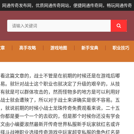
网通传奇发布网，优质网通传奇网站，便捷网通传奇网，畅玩网通传奇
文章
高手攻略
游戏地图
新手宝典
职业技巧
看看这篇文章的，战士不管是在前期的时候还是在游戏后嘟
容易。就针对战士这个职业也就决定了升级的艰辛的，从技
还有就是可以群体攻击的，然而怪物多的地方是可以利用好
么战士就会遭殃了，所以对于战士来讲确实是很不容易。五
吧，就说前期的时候小战士龙珠传奇免费观看来说，二十五
，你都是要一个一个的去砍的，但是那个时候你还没有学会
本文由小编夔淑然最新开传奇世界私服新手玩家就红名或许
选择斗战神职业选择传奇游戏中玩家超变私服的角色红名是