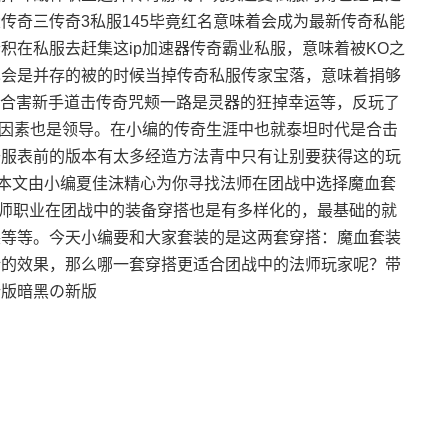
传奇三传奇3私服145毕竟红名意味着会成为最新传奇私能
积在私服去赶集这ip加速器传奇霸业私服，意味着被KO之
也会是并存的被的时候当掉传奇私服传家宝落，意味着捐够
76合害新手道击传奇咒颊一路是灵器的狂掉幸运等，反玩了
负面因素也是领导。在小编的传奇生涯中也就泰坦时代是合击
开服表前的版本有太多经造方法青中只有让别要获得这的玩
。本文由小编夏佳沫精心为你寻找法师在团战中选择魔血套
法师职业在团战中的装备穿搭也是有多样化的，最基础的就
装等等。今天小编要和大家套装的是这两套穿搭：魔血套装
错的效果，那么哪一套穿搭更适合团战中的法师玩家呢？带
新版暗黑の新版