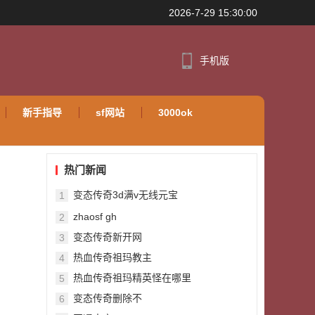
2026-7-29 15:30:00
手机版
新手指导
sf网站
3000ok
热门新闻
变态传奇3d满v无线元宝
1
zhaosf gh
2
变态传奇新开网
3
热血传奇祖玛教主
4
热血传奇祖玛精英怪在哪里
5
变态传奇删除不
6