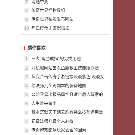
网通中变
7
传奇世界怪物数组
8
传奇世界私服发布网站
9
热血传奇手游祝福油
10
猜你喜欢
三大“鸡肋戒指”的另类用途
1
好私服网站击杀鱼鹰教主技能跟办法
2
超变合击传奇手游链接淡淡紫色 淡淡女
3
人香 美女主播闯荡5PK
给法师几个刷副本的装备地图
4
公益容易出极品属性且适合散人玩家的
5
热门首饰
人生谁来做主
6
我本沉默天下踏云豹有甚么技艺运用效
7
果怎么
初级法师升级个人心得
8
传奇游戏影响玩家去留的因素
9