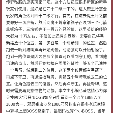
传奇私服的忠实玩家们吧。这个方法适应很多新区的新手
玩家们使用，最好是在四十二级一下的，进入魔王岭需要
玩家的角色达到四十二级才行。首先，在进去魔王岭之前
要做好一切准备，然后到魔王岭拿铜箱子召唤到三个弓箭
拿铜箱子，三块钱等于一百万的经验值，这里英雄的经验
大概为 十万左右，不仅如此还有东西赠。需要自己将弓
箭摆放十个位置：第一步召唤一个弓箭到一的位置，然后
跑去一听到猫叫声再开始刷怪，弓箭就可以开始射怪了。
跑到一的位置是因为在那个位置可以看到守卫的，看到他
迅速的点击，然后开始捡掉在周围的弩牌。够五个迅速换
一个弓箭，然后到二的位置，这下两个位置都有弓箭了，
再点下守卫，再迅速捡弩牌，再够五个弩牌就放去三的位
置。让角色跑去三的位置，然后再点守卫，再捡弩牌，这
时候需要再观察怪物的动静。本文由小编乜莹然精心为你
寻找四大“邪恶”BOSS如今只能看到一个沙奖1888沙奖
1888第一，邪恶钳虫沙奖1888邪恶钳虫在很多老玩家眼
中算得上是BOSS级别了，最起码也算个小BOSS，当年