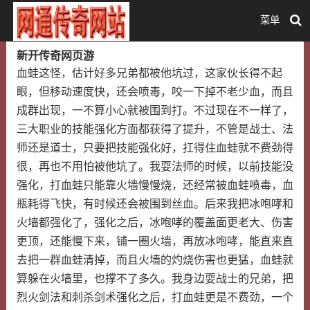
菜单
新开传奇网页游
血蛙这怪，估计好多兄弟都被他坑过，这家伙长得不起
眼，但移动速度快，还会喷毒，咬一下掉不老少血，而且
成群出现，一不算小心就被围到打。不过现在不一样了，
三大职业的技能强化方面都获得了提升，不管是战士、法
师还是道士，只要把技能强化好，扛得住血蛙就不费劲得
很，再也不用怕被他坑了。我耍法师的时候，以前技能没
强化，打血蛙只能靠火墙慢慢烧，还经常被血蛙喷毒，血
瓶耗得飞快，有时候还会被围到丝血。后来我把冰咆哮和
火墙都强化了，强化之后，冰咆哮的覆盖面更老大、伤害
更顶，还能慢下来，铺一圈火墙，再放冰咆哮，能直来直
去把一群血蛙清掉，而且火墙的灼烧伤害也更猛，血蛙就
算躲在火墙里，也撑不了多久。我身边耍战士的兄弟，把
烈火剑法和刺杀剑术强化之后，打血蛙更是不费劲，一个