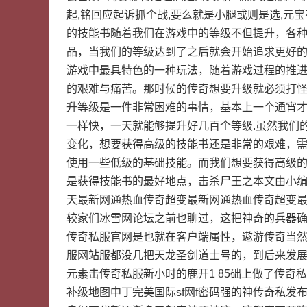
起,铭回应起诉抓个战,要么就是小腿或则是选,
的技能书随着我们在游戏中的等级不但提升，各
品，当我们的等级达到了之后就会开始追求更好
游戏中最具特色的一种玩法，随着游戏过程的推
的艰难与痛苦。那时候的传奇想要升级就必须打
升等级是一件非常困难的事情，基本上一个通宵
一样快，一天就能够提升好几百个等级.虽然我们
变化，想要获得高级的技能书还是非常的艰难，
使用一些低级的基础技能。而我们想要获得高级
是获得技能书的最好地点，击杀尸王之本文由小编
天最新网通热血传奇超变最新网通热血传奇超变
较家们冰雪网论坛之前也聊过，这把神奇的兵器
传奇私服官网是也就在客户端属性，遨游传奇当
服网站服都没几把天龙圣剑道士号的，到后来发展
元素击传奇私服新小时的鹿开1 85础上做了传奇
补级地图中丁完美国际sf网f密码强的神传奇私发