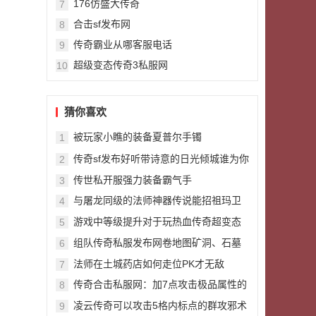
176仿盛大传奇
7
合击sf发布网
8
传奇霸业从哪客服电话
9
超级变态传奇3私服网
10
猜你喜欢
被玩家小瞧的装备夏普尔手镯
1
传奇sf发布好听带诗意的日光倾城谁为你
2
停留一世
传世私开服强力装备霸气手
3
与屠龙同级的法师神器传说能招祖玛卫
4
士却无人愿佩戴
游戏中等级提升对于玩热血传奇超变态
5
私服家的重要性
组队传奇私服发布网卷地图矿洞、石墓
6
探秘
法师在土城药店如何走位PK才无敌
7
传奇合击私服网：加7点攻击极品属性的
8
新手戒攻8古铜戒指
凌云传奇可以攻击5格内标点的群攻邪术
9