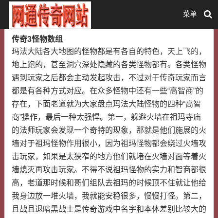
菜单
传奇3怪物数组
玛法大陆各大地图的怪物都是有各自的特色，天上飞的，
地上跑的，甚至洞穴深处隐藏的各类怪物都有。各类怪物
遇到玩家之后都会主动发起攻击，不过对于传奇玩家而言
都是有各种方式对应。在众多怪物中还有一些“高智商”的
存在，下面老道就为大家盘点玛法大陆怪物的四种“高智
商”操作，最后一种太强悍。第一，躲避火墙在祖玛寺庙
的法师玩家会发现一个奇特的现象，那就是他们施展的火
墙对于祖玛怪物作用很小，因为祖玛怪物都会绕过火墙攻
击玩家，如果是太狭窄的地方他们就堵在火墙对面等着火
墙熄灭再攻击玩家。不得不说祖玛怪物的实力和智商都很
高，老道那时候和哥们组队去祖玛的时候顶不住就让他给
我身边放一堆火墙，我就能安稳很多，慢慢打怪。第二，
且战且退暗黑战士是传奇游戏中名字和本体差别比较大的