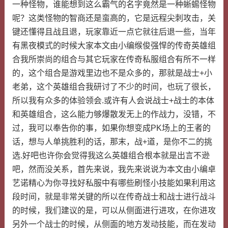
一种怪物，谁能想到这么霸气的名字竟然是一种蜥蜴怪物
呢？这类怪物的智商还是蛮高的，它是远程尖刺攻击，关
键还懂得且战且退，玩家靠近一点它就往后退一些，当年
有黑夜模式的时候大家本文由小编缑俊强悍的传奇英雄组
合我所崇尚的组合与其它玩家在传奇私服组合有所不一样
的，这个组合是游戏里边也不是众多的，那就是战士+小
老弟，这个英雄组合我研讨了不少的时间，也玩了很长，
所以我有众多的体验领会.或许有人会说战士+战士的本体
和英雄组合，这么能力够爆散发无上的作战力，没错，不
过，我可以奉告你的事，如果你想变成PK场上的王者的
话，想与人单挑胜利的话，那末，战+道，是你不二的挑
选.好吧也许你会觉得我这么英雄组合根本就是出言不逊
吧，然而没关系，首先来说，我先来说说为本文由小编卓
艺诺精心为你寻找好私服中有哪些刷怪小技能如果利用这
段时间，就是非常关键的所以在传奇战士和战士进行战斗
的时候，我们建议的是，可以从侧面进行进攻，在你进攻
另外一个战士的时候，从侧面的地方发动技能，而在发动