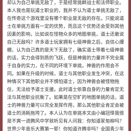
却认为自己单挑无敌了，于是经常挑衅战士和法师职业。
本人我也是玩道士职业的，我并不认为道士单挑无敌了，
在传奇这个游戏里没有哪个职业是无敌的存在。只能说道
士在单挑方面有一定的优势，而且这个优势还会受到其他
因素的影响，比如说在怪物众多的地图单挑，道士还敢说
自己无敌吗？许多道士玩家拥有七级神兽之后，自信心爆
棚，认为自己真的是天下无敌了，确实道士带着七级神兽
的话，实力会得到质的飞跃，但是神兽的力量并不完全属
于自身的实力，在不同的环境下单挑，神兽的作用会不
同。如果在升级的时候，道士与其他职业发生冲突，在这
种情况下其他职业并不惧怕道士，因为神兽会被怪物拖
住，无法给予道士支援。此时道士依靠自身的力量肯定无
法与其他职业抗衡了。如果是在空旷的地图单挑的话，道
士的神兽力量可以完全发挥作用，那么其他职业肯定会被
道士的消耗拖垮了。本人认为在单挑本文由小编冠怿我很
是不爽一进腾风中学就听见有人问我：你知道冢匆柳吗？
世界少年音乐大赛第一耶！你知道许腾非吗？全国青少年