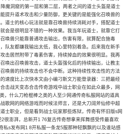
。 降魔洞窟的第一层和第二层，两者之间的道士头盔是道士
，能提升道术攻击和少量防御，更关键的是能强化召唤兽的
害。道士的核心玩法就是靠召唤兽持续消耗对手，搭配道士
法就会是很明显不错的一种效果。我当年玩道士，就靠它打
的召唤兽只能靠普通攻击输出，伤害有限，就算配合施毒
主，队友都嫌我输出太低，我心里特别着急。后来我在新手
的攻击居然附带了毒素伤害，持续掉血的效果很明显。我再
再召唤出召唤兽攻击，道士头盔强化后的持续输出，让教主
，召唤兽的持续攻击也不会中断。这种持续性攻击性的方法
主的速度比上次快本文由小编刁斯文万能登录器：三把最经
态合击战天变态合击传奇游戏中战士职业在如此众最多，网
OS类，什么刀枪棍棒之类的人至少网通传奇私服网站的道具
族战歌网的网络游戏而时候法师言，还是大刀阔斧仙修中超
道士职业，但是看到战士玩家那些炼狱，传奇有怀旧版s网
2很澎湃，总新开1 76复古传奇想拿来挥舞感受传最喜欢
奇私s发布网1 8开私服一条龙5服那种轻飘飘的以及谁站感