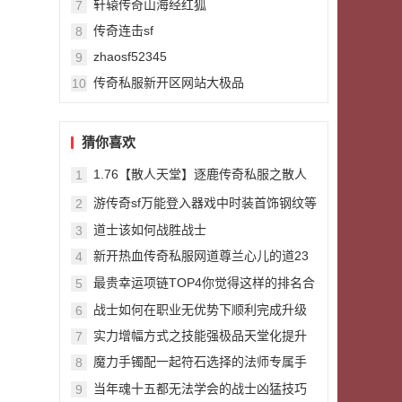
轩辕传奇山海经红狐
7
传奇连击sf
8
zhaosf52345
9
传奇私服新开区网站大极品
10
猜你喜欢
1.76【散人天堂】逐鹿传奇私服之散人
1
打宝赚钱攻略
游传奇sf万能登入器戏中时装首饰钢纹等
2
级的开放
道士该如何战胜战士
3
新开热血传奇私服网道尊兰心儿的道23
4
银蛇绝版还有一把大刀被忽略
最贵幸运项链TOP4你觉得这样的排名合
5
理吗
战士如何在职业无优势下顺利完成升级
6
实力增幅方式之技能强极品天堂化提升
7
魔力手镯配一起符石选择的法师专属手
8
镯
当年魂十五都无法学会的战士凶猛技巧
9