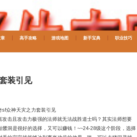
文章
高手攻略
游戏地图
新手宝典
职业技巧
力套装引见
sf众神天灾之力套装引见
离攻击且攻击力极强的法师就无法战胜道士吗？其实法师想要
髅洞是很好的选择，又可以赚钱！~~24-28级这个阶段，选择