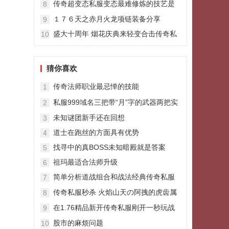
传奇超变态私服变态最难修炼的技艺是
8
哪些
１７６天之赤月火龙项链装备分享
9
盛大十周年 烟花庆典来轻变合击传奇私
10
服袭
猜你喜欢
传奇法师职业最忌惮的技能
1
私服999域名三把带“月”字的武器两把实
2
用还有一把太张扬
未知谜团新手还在回想
3
道士在跑丝的方面具有优势
4
找寻中的真BOSS未知暗殿就是答案
5
祖玛最适合法师升级
6
简单分析道战组合和战法经典传奇私服
7
组合的长处和短处
传奇私服秒杀 火焰山天の阿拽的虎齿属
8
性逆天魔法躲避80%
在1.76精品新开传奇私服刚开一秒玩战
9
士不能偏离重点
股市的麻烦问题
10