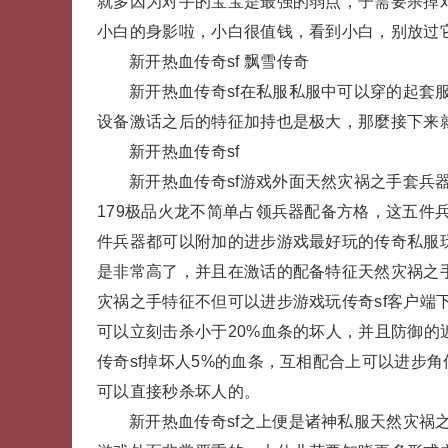
就多因为对手的宝宝是最强的弱点，子需要杀掉
小白的身影啦，小白很值钱，看到小白，别放过它
新开热血传奇sf 飘雪传奇
新开热血传奇sf在私服私服中可以穿的起套
设备激话之后的特征加持也是极大，那麼接下来
新开热血传奇sf
新开热血传奇sf游戏外面天然灾祸之手套兵
179极品火龙不简单占领兵器配备方格，这五件
件兵器都可以附加的进步游戏最好玩的传奇私服玩
是非常高了，并且在激话的配备特征天然灾祸之
灾祸之手特征不但可以进步游戏玩传奇sf客户端下
可以立刻击杀小于20%血条的坏人，并且防御
传奇sf掉坏人5%的血条，互相配合上可以进步
可以直接秒杀坏人的。
新开热血传奇sf之上便是诸神私服天然灾祸