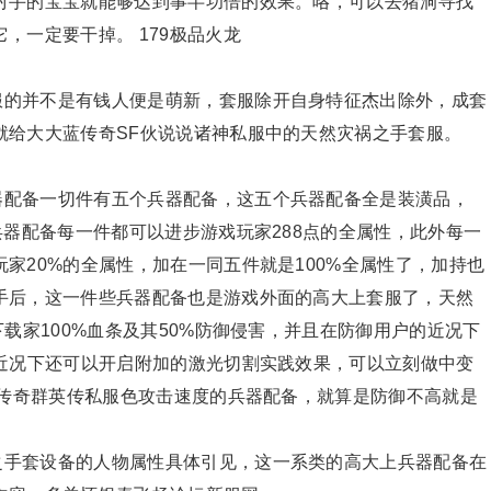
对手的宝宝就能够达到事半功倍的效果。咯，可以去猪洞寻找
，一定要干掉。 179极品火龙
服的并不是有钱人便是萌新，套服除开自身特征杰出除外，成套
就给大大蓝传奇SF伙说说诸神私服中的天然灾祸之手套服。
器配备一切件有五个兵器配备，这五个兵器配备全是装潢品，
兵器配备每一件都可以进步游戏玩家288点的全属性，此外每一
家20%的全属性，加在一同五件就是100%全属性了，加持也
手后，这一件些兵器配备也是游戏外面的高大上套服了，天然
载家100%血条及其50%防御侵害，并且在防御用户的近况下
的近况下还可以开启附加的激光切割实践效果，可以立刻做中变
角传奇群英传私服色攻击速度的兵器配备，就算是防御不高就是
之手套设备的人物属性具体引见，这一系类的高大上兵器配备在