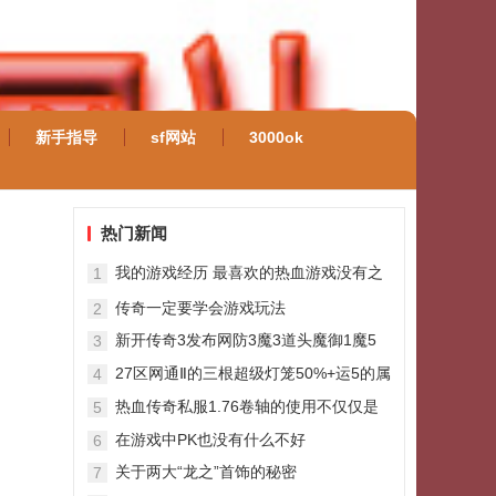
新手指导
sf网站
3000ok
热门新闻
我的游戏经历 最喜欢的热血游戏没有之
1
一
传奇一定要学会游戏玩法
2
新开传奇3发布网防3魔3道头魔御1魔5
3
黑檀搭配护身羽化成仙
27区网通Ⅱ的三根超级灯笼50%+运5的属
4
性逆天
热血传奇私服1.76卷轴的使用不仅仅是
5
提升实力
在游戏中PK也没有什么不好
6
关于两大“龙之”首饰的秘密
7