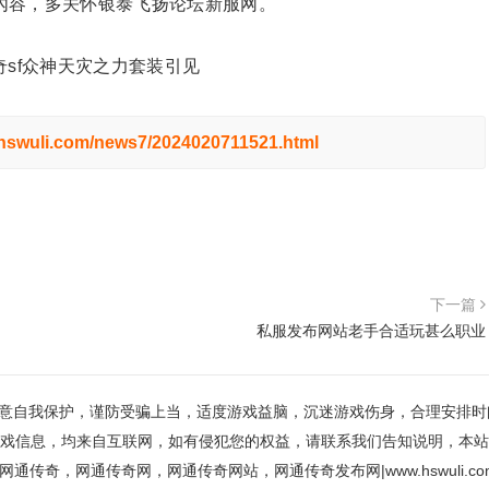
內容，多关怀银泰飞扬论坛新服网。
sf众神天灾之力套装引见
.hswuli.com/news7/2024020711521.html
下一篇
私服发布网站老手合适玩甚么职业
意自我保护，谨防受骗上当，适度游戏益脑，沉迷游戏伤身，合理安排时
戏信息，均来自互联网，如有侵犯您的权益，请联系我们告知说明，本站
网通传奇，网通传奇网，网通传奇网站，网通传奇发布网|www.hswuli.co