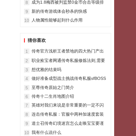
成为1.8梅西被判监禁0金币合击等级排
8
行榜高手的攻略
新的传奇游戏体会秒杀的快感
9
人物属性能够起到什么作用
10
猜你喜欢
传奇官方浅析王者禁地的四大热门产出
1
职业捡宝者网通传奇私服修炼法则,需要
2
具备哪些基本素养
想优雅的结束吗
3
做好准备成型战士挑战传奇私服sfBOSS
4
的方式攻略
至尊传奇原始之门简介
5
传奇十二生肖地图介绍
6
英雄对我们来说是非常重要的一定不闪
7
亮家族要轻易让其死亡
连击传奇私服：官服中两种加速度套装
8
一套平庸另一套火爆全服
道士召传奇幻境迷宫怎么走唤宝宝要谨
9
慎防范省蓝
我有什么说什么
10