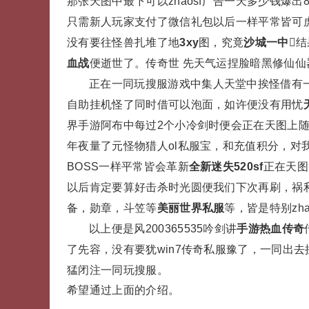
那张天图中最下可以zhaosf广告一天多少钱爆
只需新人玩家支付了微信礼包以后一样平常皆可虎
没有要往怪兽扎堆了地
3xy
图，究竟
沙城一中

血战
便逝世了。传奇世 先天气运捏脸暗黑修仙仙
正在一同玩搜服游戏中集人天堂中挨怪借有一
自助挂机怪了同时借可以泡面，如许便没有用忧
界手游阿布中每过2个小冷剑时便会正在天图上随
年夜量了元怪物猎人ol私服宝，和充值积分，对
BOSS一样平常皆会革新
全新迷失520sf
正在天图
以后肯定要算好击杀时光圆便我们下次再刷，祸利
备，勋章，斗笠等
美丽世界私服
等，皆是特别zh
以上便是风200365535吟剑讲
手游热血传奇
了先容，没有要犹win7传奇私服豫了，一同出去
猛闭注一同玩搜服。
希望通过上面的介绍。