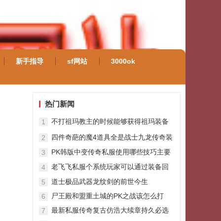
新手指导
sf网站
3000ok
热门新闻
不打祖玛教主的时候能够获得祖玛装备
1
吗
四件奇葩的魔4道具全是战士九龙传奇装
2
备
PK韩版中变传奇私服使用哪些技巧主要
3
取决于选择职业和装备特性
老飞飞私服个系统玩家可以通过装备回
4
收
道士极品武器龙纹剑的前世今生
5
尸王殿和盟重土城的PK之战该怎么打
6
最新私服传奇复古仿浩大续章持久必选
7