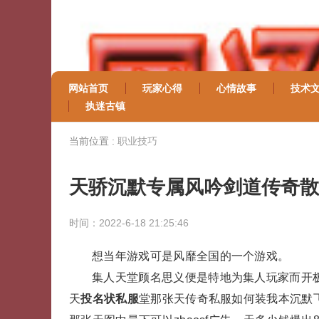
网站首页
玩家心得
心情故事
技术
执迷古镇
当前位置 :
职业技巧
天骄沉默专属风吟剑道传奇散
时间：2022-6-18 21:25:46
想当年游戏可是风靡全国的一个游戏。
集人天堂顾名思义便是特地为集人玩家而开极
天
投名状私服
堂那张天传奇私服如何装我本沉默