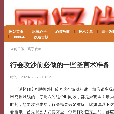
网站首页
玩家心得
心情故事
技术文章
高手攻
3000ok
执迷古镇
当前位置 :
高手攻略
行会攻沙前必做的一些圣言术准备
时间：2020-5-8 20:19:12
说起sf传奇脱机外挂传奇这个游戏的话，相信很多
巴克攻城战的，每周六的这个时间段，都是游戏里面最
时刻，想要攻沙成功，行会需要做足准备，比如说以下
看看哦。首先就是人员要齐全，每周打沙巴克之前，都