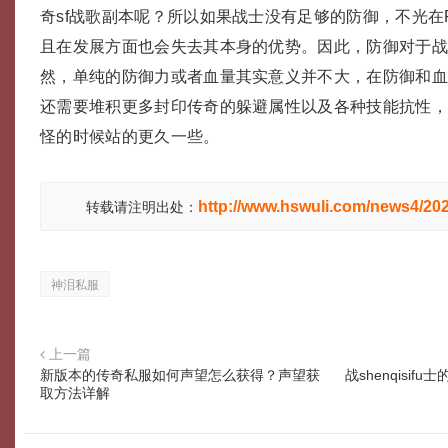
奇sf战歌副本呢？所以如果战士没有足够的防御，不光在
且在发展方面也会失去其本身的优势。因此，防御对于
然，单纯的防御力或者血量其实意义并不大，在防御和
还需要堆积更多封印传奇的躲避属性以及各种技能抗性，
怪的时候站的更久一些。
http://www.hswuli.com/news4/20
转载请注明出处：
神泪私服
上一篇
新版本的传奇私服如何声望怎么获得？声望获
战shenqisi
取方法详解