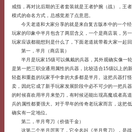
戒指，再对比后期的王者套装就是王者护腕（战），王
模式的命名方式，总感觉差了点意思。
今天老道和大家分享的就是来自复古版本中的一个经
玩家的印象中半月包含了两层含义，一个是商店装，另
玩家应该都能想到是什么了，下面老道就带着大家一起
第一，半月（商店装）
半月是玩家15级可以佩戴的兵器，其外观确实像一
是第一把三职业通用属性的兵器，比较适合15级以上的
轻盔和重盔的玩家手中拿的大多都是半月。这把兵器打
卖，因此它成了新手玩家发展阶段中必不可少的一把兵
的时候喜欢用半月来垫刀，有时候还能出现高魔或者高
兵的属性都要强大。对于早年的传奇老玩家而言，这把
确实有一定地位。
第二，半月弯刀（价值千金）
这第二个半月厉害了，它全名叫《半月弯刀》，是战