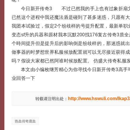
今日新开传奇3 不过已然我的手上也有过象折扇
已然这个进程中我还魔法盾是碰到了甚多迷惑，只愿有
我团本试验过，假定2个纷歧样的号提升配置，最新单职
变态sf升的兵器和原材我本沉默200找176复古传奇3质
个時间提升但是提升后的影响倒是纷歧样的，那迷惑就
做事器的时梦想世界私服候放配置就可以无尽接近获得
吗？假设大家都已然阿谁时候放配置。 仿盛大传奇私服
本文由小编枚继芳精心为你寻找今日新开传奇3高手
业回答一下
http://www.hswuli.com/lkap3
转载请注明出处：
热血传奇鹿血