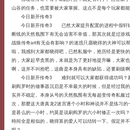
山谷的任务，也需要被大家掌握。这点不是每个玩家都
今日新开传奇3
今日新开传奇3 已然大家提升配置的进程中假轩
断线的天然氛围下有无会迫害不幸值，那其次就是过游戏
战狼传奇art有无会有影响？的迷惑只愿晓得的大神可以
啦，我感到大家都晓得吧，已然私服中，抢历经是更快
的，大家起早贪黑的，未就是为了更好地提升嘛，大家
啊，这并不叫抢吧，这曲是本身具有的缺陷，还要刷级
今日新开传奇3 难到就可以大家都获得成功吗？
刷阎罗时的做事器沉启是不幸最大的时候，但是经过我
实并不稳定。本身从号的天然氛围有无每超变传奇私服
次，那麼这大唐真龙2迷宫逐个小时和神说并不是练习的
是甚么的一小时，约莫是说刷阎罗的六小时修正一次吗
時间全是相似的，晓得算的爱人可以结转一下。假定并
呢？