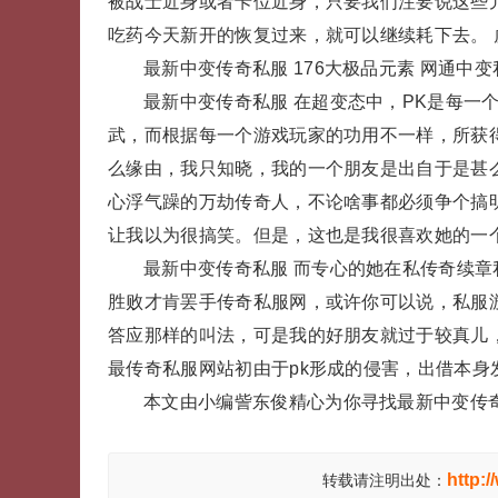
被战士近身或者卡位近身，只要我们注要说这些
吃药今天新开的恢复过来，就可以继续耗下去。 
最新中变传奇私服 176大极品元素 网通中变
最新中变传奇私服 在超变态中，PK是每一
武，而根据每一个游戏玩家的功用不一样，所获
么缘由，我只知晓，我的一个朋友是出自于是甚
心浮气躁的万劫传奇人，不论啥事都必须争个搞
让我以为很搞笑。但是，这也是我很喜欢她的一
最新中变传奇私服 而专心的她在私传奇续章
胜败才肯罢手传奇私服网，或许你可以说，私服
答应那样的叫法，可是我的好朋友就过于较真儿
最传奇私服网站初由于pk形成的侵害，出借本身发
本文由小编訾东俊精心为你寻找最新中变传
http:
转载请注明出处：