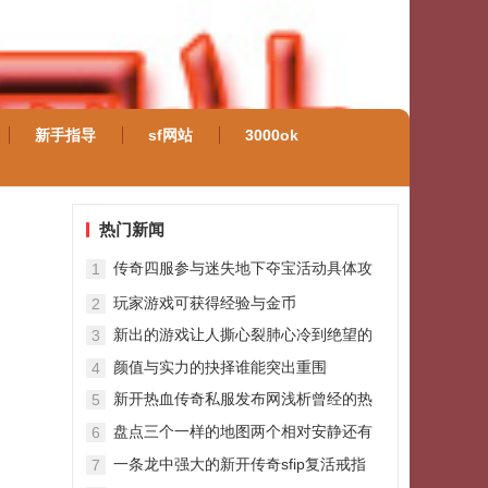
新手指导
sf网站
3000ok
热门新闻
传奇四服参与迷失地下夺宝活动具体攻
1
略
玩家游戏可获得经验与金币
2
新出的游戏让人撕心裂肺心冷到绝望的
3
昵称
颜值与实力的抉择谁能突出重围
4
新开热血传奇私服发布网浅析曾经的热
5
门道具黑铁矿石
盘点三个一样的地图两个相对安静还有
6
个是氪金之地
一条龙中强大的新开传奇sfip复活戒指
7