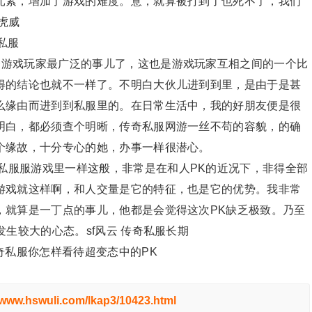
元素，增加了游戏的难度。意，就算被打到了也死不了，我们
虎威
私服
个游戏玩家最广泛的事儿了，这也是游戏玩家互相之间的一个比
得的结论也就不一样了。不明白大伙儿进到到里，是由于是甚
么缘由而进到到私服里的。在日常生活中，我的好朋友便是很
明白，都必须查个明晰，传奇私服网游一丝不苟的容貌，的确
个缘故，十分专心的她，办事一样很潜心。
私服服游戏里一样这般，非常是在和人PK的近况下，非得全部
游戏就这样啊，和人交量是它的特征，也是它的优势。我非常
，就算是一丁点的事儿，他都是会觉得这次PK缺乏极致。乃至
生较大的心态。sf风云 传奇私服长期
奇私服你怎样看待超变态中的PK
//www.hswuli.com/lkap3/10423.html