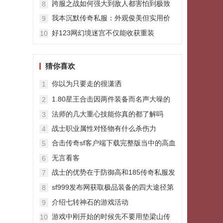
跨服之战如何强大到敌人都害怕到极致
8
我本沉默传奇私服：外观俊美但实用价
9
值不高的兵器凌风
好123网幻境迷宫不仅能收获重装
10
猜你喜欢
你以为只要走的很潇洒
1
1.80星王合击因两件装备而名声大噪的
2
战士玩家传说之神
法师的几大重心技能你真的都了解吗
3
战士职业属性对怪物有什么杀伤力
4
合击传奇sf客户端下载完整版当中的高血
5
装备推荐
无言看客
6
战士的优势在于防御高和185传奇私服发
7
布网爆发力强合适打持久战
sf999发布网获取极品装备的四大途径第
8
三点连8L都没经历过
介绍七转神石的游戏活动
9
游戏中刚开始的时候先不要用垫梁山传
10