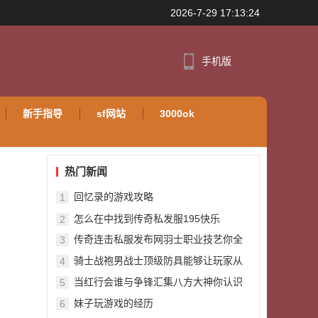
2026-7-29 17:13:24
手机版
新手指导
sf网站
3000ok
热门新闻
回忆录的游戏攻略
1
怎么在中找到传奇私发服195快乐
2
传奇连击私服发布网羽士职业技艺你全
3
都知晓吗
骑士战袍男战士顶级防具能够让玩家从
4
本身玩法模式带来挺带劲效果
当红行会谁与争锋汇集八方大神你认识
5
几个
妹子玩游戏的经历
6