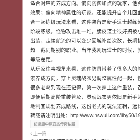
适合对应的养成方向。偏向防御加点的玩家，他
效果；偏向精神属性的玩家，还能提升自个儿回
合一起练级玩法来看，这件装备是新手道士越练
阶段练级，怪物攻击堆一堆，脆皮道士很好搞被
出装，走续航流的可以变少回城补给次数，长期
超一截同期别的职业。当年我刚玩道士的时候，
等级差距。
从玩家往事视角来看，这件防具带着了很多人的
索养成方向，穿上灵魂战衣男调整属性配一起，
很多老鸟到现在还记得，第一次穿上这件重装，
即便后期高阶重装普及，灵魂战衣男依旧是新手
地制宜规划养成路线，这份老式的玩法逻辑，远
转载请注明出处：
http://www.hswuli.com/iihy50/1
仿逐鹿中原变态传奇私服
上一篇