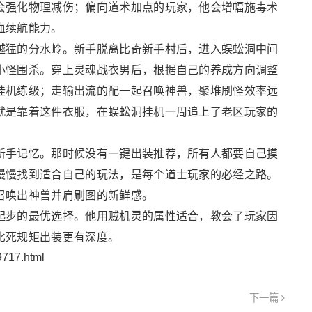
会强化物理减伤；偏向道术加点的玩家，他会增幅施毒术
血续航能力。
越猛的分水岭。新手脱离比奇新手村后，进入蜈蚣洞中间
小怪围杀。穿上灵魂战衣男后，根据自己的养成方向调整
挂机练级；走输出流的配一起召唤神兽，聚堆刷怪效率远
就是靠着这件衣服，在蜈蚣洞挂机一周追上了老区玩家的
新手记忆。那时候没有一键出装推荐，所有人都要自己摸
慢慢找到适合自己的玩法，是每个道士玩家的必经之路。
召唤出神兽并肩刷图的新鲜感。
起步的最优选择。他用贼机灵的属性适合，教会了玩家因
比死规矩出装更有深度。
9717.html
下一篇