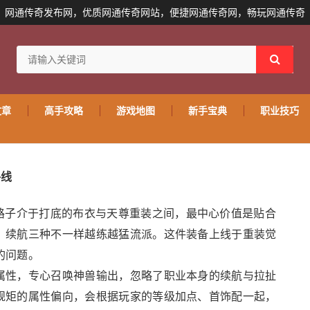
网通传奇发布网，优质网通传奇网站，便捷网通传奇网，畅玩网通传奇
文章
高手攻略
游戏地图
新手宝典
职业技巧
路线
路子介于打底的布衣与天尊重装之间，最中心价值是贴合
、续航三种不一样越练越猛流派。这件装备上线于重装觉
的问题。
属性，专心召唤神兽输出，忽略了职业本身的续航与拉扯
规矩的属性偏向，会根据玩家的等级加点、首饰配一起，