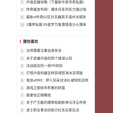
升级武器攻略（下最新中变传奇私服）
7
传奇服发布网：爆赤月系列实力强过电
8
僵王的BOSS牛魔法师王
最新sf传奇62区升兵器高手温州冰城攻
9
42屠龙多出自他手
1魔界私服.85星罗万象激情首沙火爆来
10
袭
猜你喜欢
法师需要注重自身安全
1
关于武器升级的四个错误认知
2
法战组合的一些PK经验
3
打怪升级利器怎样获得怒涛冰冻项链
4
电信sf999：伊人风采对决8L被轻松击败
5
其实是输在职业上面
游戏之那些年积累的财富
6
我害怕正眼瞧他
7
关于尸王殿的爆率和刷新神马浮云传奇
8
时间分析
道士职业拿龙纹助力红名玩家玩法
9