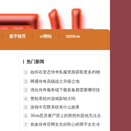
新手指导
sf网站
3000ok
热门新闻
如何在变态传奇私服里面获取更多的物
1
品和经验
网通传奇高级战士升级之地
2
强化传奇服务端下载装备都需要哪些技
3
巧
赞助系统对游戏影响大吗
4
游戏中官爵系统有什么效果
5
30ok恶灵僵尸背上的那把剑是他无法兑
6
现的承诺
热血传奇官网女生好听心碎两字女生冷
7
漠两字