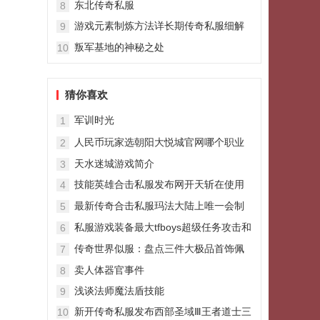
东北传奇私服
8
游戏元素制炼方法详长期传奇私服细解
9
答
叛军基地的神秘之处
10
猜你喜欢
军训时光
1
人民币玩家选朝阳大悦城官网哪个职业
2
最好
天水迷城游戏简介
3
技能英雄合击私服发布网开天斩在使用
4
的时候效果说明
最新传奇合击私服玛法大陆上唯一会制
5
作攻击神水的人罗家铺子老板
私服游戏装备最大tfboys超级任务攻击和
6
最小攻击讲解
传奇世界似服：盘点三件大极品首饰佩
7
戴时有多强修理时候就有多心疼
卖人体器官事件
8
浅谈法师魔法盾技能
9
新开传奇私服发布西部圣域Ⅲ王者道士三
10