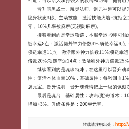
神道：可以给人加持强大的攻击和防御，拥有诅
晋升暗黑战士、魔灵法师、诅咒神道可以提升H
隐身状态3秒。主动技能：激活技能火墙+抗拒之
零，10%几率被麻痹(无视防麻痹)。
接着看到的是幸运项链，本服幸运+9即可触
链幸运8点：激活额外神力倍数3%;项链幸运9点
项链幸运11点：激活额外神力倍数11%;项链幸运
倍数20%;项链幸运14点：激活额外神力倍数25
继续看到的是魂珠特殊，在这里可以晋升魂珠，
性：复活本体血量10%，基础属性：每秒回血1%，
属元宝。晋升说明：晋升魂珠请把上一级的佩戴
最后是魂台，基础属性：攻击/魔法/道术：10
增加+3%。升级条件是：200W元宝。
http:/
转载请注明出处：