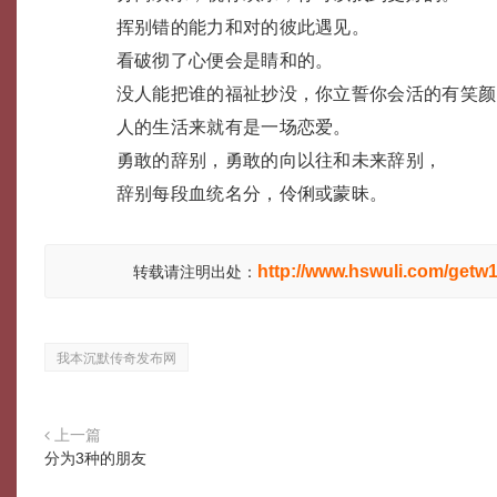
挥别错的能力和对的彼此遇见。
看破彻了心便会是睛和的。
没人能把谁的福祉抄没，你立誓你会活的有笑颜
人的生活来就有是一场恋爱。
勇敢的辞别，勇敢的向以往和未来辞别，
辞别每段血统名分，伶俐或蒙昧。
http://www.hswuli.com/getw1
转载请注明出处：
我本沉默传奇发布网
上一篇
分为3种的朋友