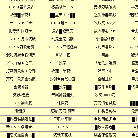
１·８０盛世复古
极品战神＋６
无限刀嘎嘎爽
––
攻速█单职业
██星王＋２██
迷失神器沉默
无限
━１.７６合击
１００送５００
╲沙奖1888╱
比奇归来(月卡)
复古█轻微变
散人养老ＰＫ
◆
１７６丶月卡沉默
纯元宝无捐献
小怪爆终极
《
１.７６召唤老魔
１．７６回忆经典
●剑甲靠爆●
ぃぃ
混沌沉默◆低消费
首站一区
暗黑
【散
╱╲白漂★之王╱
“ 独家 ”
「超低」消费
鉴
打满赞只需１分钟
攻速╱单职业
泄密上市
◆
开局一只黄金骷髅
独创◆首战①区
全程挂机
〓
金蛋神器
██独家██
█万件首爆█
█终
沉默-绝版
专属神器迷失
沙奖10000元
１．７６梁山复古
轻微变
万元鸿包奖励
██
新迷失
宠物·刀刀·货币
一件装备封神
免
█抖音骷髅进化█
╲三职业平衡╱
◆地图超多◆
█
新１９５皓月合击
１·７６
█散人养老█
★
█忘忧道盾合击█
沉默天花板
装备保值耐玩
◆ 