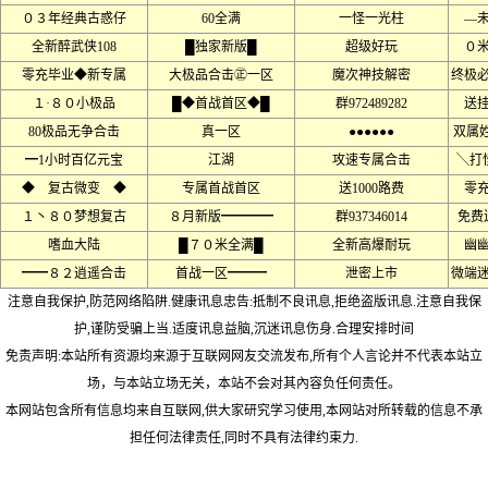
０３年经典古惑仔
60全满
一怪一光柱
––
全新醉武侠108
█独家新版█
超级好玩
０
零充毕业◆新专属
大极品合击㊣一区
魔次神技解密
终极
１·８０小极品
█◆首战首区◆█
群972489282
送
80极品无争合击
真一区
●●●●●●
双属
━1小时百亿元宝
江湖
攻速专属合击
╲打
◆ 复古微变 ◆
专属首战首区
送1000路费
零
１丶８０梦想复古
８月新版━━━━
群937346014
免费
嗜血大陆
█７０米全满█
全新高爆耐玩
幽
━━８２逍遥合击
首战一区━━━
泄密上市
微端
注意自我保护,防范网络陷阱.健康讯息忠告:抵制不良讯息,拒绝盗版讯息.注意自我保
护,谨防受骗上当.适度讯息益脑,沉迷讯息伤身.合理安排时间
免责声明:本站所有资源均来源于互联网网友交流发布,所有个人言论并不代表本站立
场，与本站立场无关，本站不会对其內容负任何责任。
本网站包含所有信息均来自互联网,供大家研究学习使用,本网站对所转载的信息不承
担任何法律责任,同时不具有法律约束力.