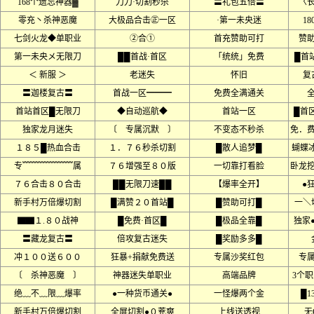
168个遗忘神器▓
刀刀·切割秒杀
〓礼包五倍〓
〈
零充丶杀神恶魔
大极品合击㊣一区
·第一未央迷
18
七剑火龙◆单职业
②合①
首充赞助可打
赞
第一未央メ无限刀
██首战·首区
「统统」免费
█首
＜ 新服 ＞
老迷失
怀旧
复
〓迦楼复古〓
首战一区━━━
免费全满通关
首站首区█无限刀
◆自动巡航◆
首站一区
█首
独家龙月迷失
〔 专属沉默 〕
不变态不秒杀
免．
１８５█热血合击
１．７６秒杀切割
█散人追梦█
蝴蝶
专﹌﹌﹌﹌﹌﹌属
７６增强至８０版
一切靠打看脸
卧龙
７６合击８０合击
██无限刀速██
【爆率全开】
●
新手村万倍爆切割
█满赞２０首站█
█赞助可打█
一＼
▇▇１.８０战神
█免费·首区█
█极品全靠█
独家
〓藏龙复古〓
倍攻复古迷失
█奖励多多█
冲１００送６００
狂暴+捐献免费送
专属沙奖红包
专
〔 杀神恶魔 〕
神器迷失单职业
高端品牌
3个
绝﹏不﹏限﹏爆率
●一种货币通关●
一怪爆两个金
█1
新手村万倍爆切割
全屏切割●０茺爽
上线送透视
无