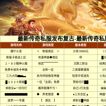
最新传奇私服发布复古-最新传奇私
游戏名称
游戏类型
版本类型
爆什么宠
＜ 新版首区 ＞
沙奖18888元
1
新版╊首战１区
攻速神器◆首区
停
█
１丶８０戰神火龍
地宫﹌﹌﹌﹌﹌
沉默三职业
经典
免费╋迷失╋神器
全新一区
三英雄聚僵夜
沙
三九大陆▆▅▃
赤月终极微变神器
轻变中变迷失
０充
█２０２５新版█
一区「全部」免费
赞助可打██
单职业●一切可打
搬砖稳赚不亏丶
自己√打充值
幽
▇▇▇▇▇▇▇▇
◆ 养老微变 ◆
●三天合区▲
神器
逐梦┉┉专属
【 首区 】
单职业█神器
纯