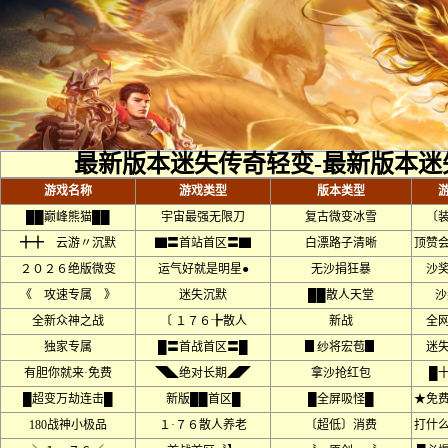
最新版本迷失传奇轻变-最新版本迷
游戏名称
游戏类型
版本类型
██巅峰熊猫██
宇宙最强无限刀
复古微变冰雪
〔
╋╋ 云游〃沉默
▇〓首站首区〓▇
白漂路子清晰
顶赞
２０２６绝版微变
运气好就是明星●
无沙捐狂暴
沙
《 攻速专属 》
迷失沉默
██散人天堂
沙
全新众神之战
〔 １７６╊散人
新战
全
独家专属
█〓首战首区〓█
▊纱将宏苞▊
迷
有胆你就来·免费
◥◣绝对长期◢◤
拿沙抢红包
█
█超变万劫连击█
新版██首区█
█全屏吸怪█
★免
180战神小极品
１·７６散人养老
〔超低〕消费
打什