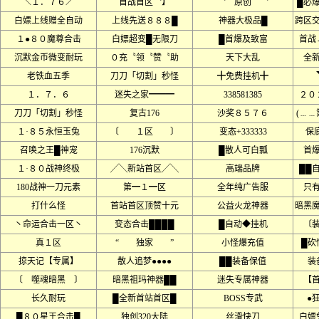
＼１．７６／
首战首区〝】
〝 原创 〝
█必
白嫖上线赠全自动
上线先送８８８█
神器大极品█
跨区
１●８０魔尊合击
白嫖超变█无限刀
█首爆及致富
首战
沉默金币微变耐玩
０充〝领〝赞〝助
天下大乱
全
老铁血五季
刀刀「切割」秒怪
╋免费挂机╋
１．７．６
迷失之家━━━
338581385
２０
刀刀「切割」秒怪
复古176
沙奖８５７６
(﹍﹍
１·８５永恒玉兔
〔 １区 〕
变态+333333
保底
召唤之王█神宠
176沉默
█散人可白瓢
首
１·８０战神终极
╱╲新站首区╱╲
高端品牌
██
180战神一刀元素
第━１━区
全年纯广告服
只
打什么怪
首站首区顶赞十元
公益火龙神器
暗黑
丶命运合击一区丶
变态合击████
█自动◆挂机
〔
真１区
“ 独家 ”
小怪爆充值
█砍
掠天记【专属】
散人追梦●●●●
██装备保值
装
〔 噬魂暗黑 〕
暗黑祖玛神器██
迷失专属神器
【
长久耐玩
█全新首站首区█
BOSS专武
●
█８０星王合击█
独创320大陆
丝滑快刀
白嫖