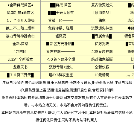
●全新首战首区●
██首战·首区
复古微变迷失
█
简单粗暴●新首区
███十元大顶赞
〔顶消费58〕
【
１．７６开天终极
首战一区━━━
独家
遗
绝﹏不﹏限﹏爆率
免费沙捐、狂爆
沉默迷失神器
◆
暴力专属神器合击
轻微变
█专属合击█
特色
全新-首家
▊新区万元补贴▊
亿万兆攻
█首
176首区
复古神器━━━━
沉默专属神器
免
2025年全新版本
＜０茺丶野外全爆
绝对独家新版
一
龙帝天书
沉默专属+迷失
全新侠客
█７６复古开天█
送8X8群攻宝宝
10元畅玩
灬1
注意自我保护,防范网络陷阱.健康讯息忠告:抵制不良讯息,拒绝盗版讯息.注意自我保
护,谨防受骗上当.适度讯息益脑,沉迷讯息伤身.合理安排时间
免责声明:本站所有资源均来源于互联网网友交流发布,所有个人言论并不代表本站立
场，与本站立场无关，本站不会对其內容负任何责任。
本网站包含所有信息均来自互联网,供大家研究学习使用,本网站对所转载的信息不承
担任何法律责任,同时不具有法律约束力.