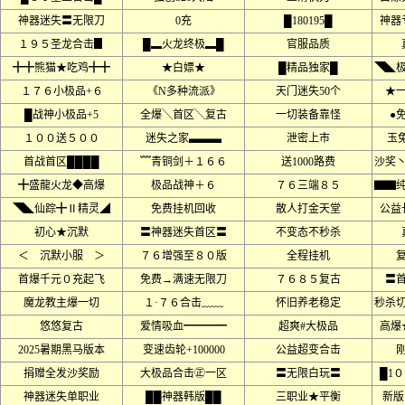
神器迷失〓无限刀
0充
█180195█
神器
１９５圣龙合击▊
█▂火龙终极▂█
官服品质
╋╋熊猫★吃鸡╋╋
★白嫖★
█精品独家█
◥◣
１７６小极品+６
《N多种流派》
天门迷失50个
★
█战神小极品+5
全爆╲首区╲复古
一切装备靠怪
●
１００送５００
迷失之家▃▃▃
泄密上市
玉
首战首区████
﹌青铜剑＋１６６
送1000路费
沙奖
╋盛龍火龙◆高爆
极品战神＋６
７６三端８５
▇▇
◥◣仙踪╋Ⅱ精灵◢
免费挂机回收
散人打金天堂
公益
初心★沉默
〓神器迷失首区〓
不变态不秒杀
＜ 沉默小服 ＞
７６增强至８０版
全程挂机
首爆千元０充起飞
免费→满速无限刀
７６８５复古
〓
魔龙教主爆一切
１·７６合击﹏﹏
怀旧养老稳定
秒杀
悠悠复古
爱情吸血━━━━
超爽#大极品
高爆
2025暑期黑马版本
变速齿轮+100000
公益超变合击
捐赠全发沙奖励
大极品合击㊣一区
〓无限白玩〓
█1
神器迷失单职业
██神器韩版██
三职业★平衡
新版