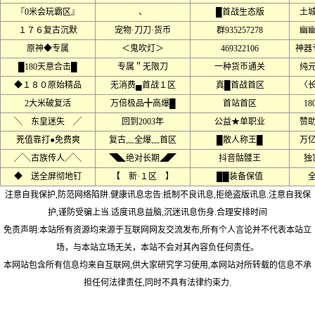
『0米会玩霸区』
、
█首战生态版
土
１７６复古沉默
宠物·刀刀·货币
群935257278
幽
原神◆专属
＜鬼吹灯＞
469322106
神器
█180天意合击█
专属＂无限刀
一种货币通关
纯
◆１８０原始精品
无消费▄首战１区
真█首战首区
〈
2大米破复活
万倍极品╋高爆█
首站首区
18
╲ 东皇迷失 ╱
回到2003年
公益★单职业
赞
茺值靠打●免费爽
复古﹏全爆﹏首区
█散人称王█
万
╱╲古族传人╱╲
◥◣绝对长期◢◤
抖音骷髅王
独
◆ 送全屏彻地钉
【 新·１区 】
██装备保值
注意自我保护,防范网络陷阱.健康讯息忠告:抵制不良讯息,拒绝盗版讯息.注意自我保
护,谨防受骗上当.适度讯息益脑,沉迷讯息伤身.合理安排时间
免责声明:本站所有资源均来源于互联网网友交流发布,所有个人言论并不代表本站立
场，与本站立场无关，本站不会对其內容负任何责任。
本网站包含所有信息均来自互联网,供大家研究学习使用,本网站对所转载的信息不承
担任何法律责任,同时不具有法律约束力.