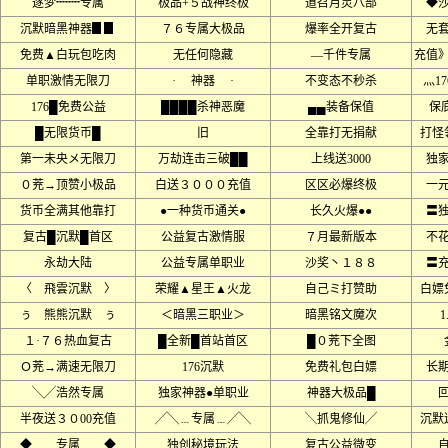
逐梦┉┉专属
极品+５战神终极
道召月灵八部
◆沙
沉默暗黑神器▊▊
７６专属大极品
爆率全开复古
无
免费▲白玩包吃肉
无任何隐藏
––千件专属
充值
单职激情无限刀
· 神器 ·
不变态不秒杀
灬1
176█免费公益
████杀神恶魔
▄▄装备保值
保底
█无限货币█
旧
全靠打无捐献
打怪
第一未央メ无限刀
万劫连击三破██
上线送3000
独
０茺→顶赞小极品
白送３０００充值
区区必爆终极
一
货币全满其他靠打
●一种货币通关●
长久火爆●●
〓
复古█沉默█首区
公益复古激情服
７月最新版本
不
永劫大陆
公益专属单职业
沙奖丶１８８
〓
〈 飛雲沉默 〉
荣耀▲星王▲火龙
自己ミ打赞助
白嫖
ぅ 熊熊沉默 ぅ
＜暗黑三职业＞
暗黑铭文魔次
1
１·７６热血复古
█全新█首站首区
█０茺下全图
Ｏ茺→满速无限刀
176沉默
免费礼包白嫖
长
╲╱浩然专属
独家神器●单职业
神器大极品█
半夜送３０00充值
╱╲﹍专属﹍╱╲
╲抓鬼修仙╱
沉默
◆ 专属 ◆
独创秘境玩法
复古公益微变