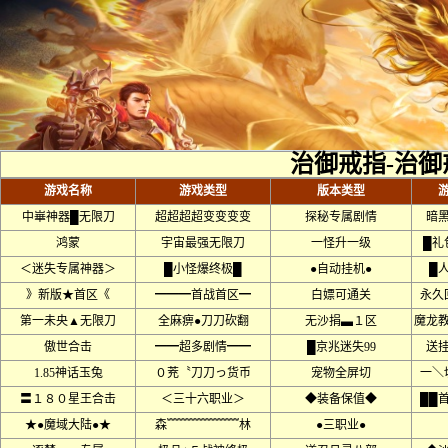
治御戒指-治御
游戏名称
游戏类型
版本类型
中崋神器█无限刀
超超超超变变变变
探秘专属剧情
暗
鸿蒙
宇宙最强无限刀
一怪升一级
█礼
＜迷失专属神器＞
█小怪爆终极█
●自动挂机●
█
》新版★首区《
━━━首战首区━
白嫖可通关
永久
第一未央▲无限刀
全麻痹●刀刀砍翻
无沙捐▃１区
魔龙
傲世合击
━━超多剧情━━
█京兆迷失99
送
1.85神话玉兔
０茺〝刀刀っ货币
宠物全屏切
一＼
〓１８０星王合击
＜三十六职业＞
◆装备保值◆
██
★●魔域大陆●★
森﹌﹌﹌﹌﹌﹌林
●三职业●