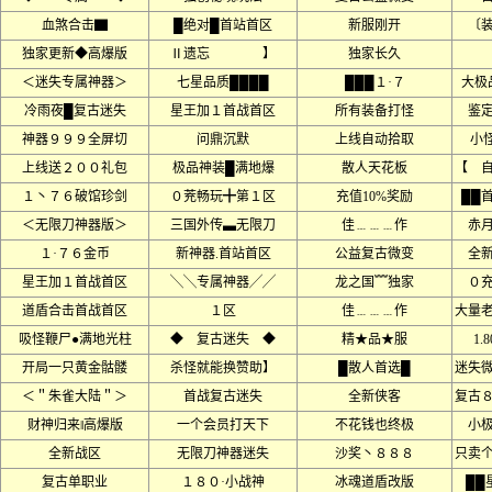
血煞合击▇
█绝对█首站首区
新服刚开
〔
独家更新◆高爆版
Ⅱ遗忘 】
独家长久
＜迷失专属神器＞
七星品质████
███１·７
大极
冷雨夜█复古迷失
星王加１首战首区
所有装备打怪
鉴
神器９９９全屏切
问鼎沉默
上线自动拾取
小
上线送２００礼包
极品神装█满地爆
散人天花板
【 
１丶７６破馆珍剑
０茺畅玩╋第１区
充值10%奖励
██
＜无限刀神器版＞
三国外传▃无限刀
佳﹍﹍﹍作
赤月
１·７６金币
新神器.首站首区
公益复古微变
全
星王加１首战首区
╲╲专属神器╱╱
龙之国﹌独家
０
道盾合击首战首区
１区
佳﹍﹍﹍作
大量
吸怪鞭尸●满地光柱
◆ 复古迷失 ◆
精★品★服
1.8
开局一只黄金骷髅
杀怪就能换赞助】
█散人首选█
迷失
＜＂朱雀大陆＂＞
首战复古迷失
全新侠客
复古
财神归来‖高爆版
一个会员打天下
不花钱也终极
小
全新战区
无限刀神器迷失
沙奖丶８８８
只卖
复古单职业
１８０·小战神
冰魂道盾改版
██