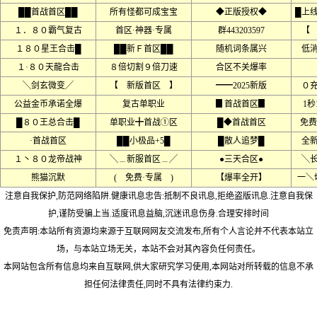
██首战首区██
所有怪都可成宝宝
◆正版授权◆
█上
１．８０霸气复古
首区·神器·专属
群443203597
【
１８０星王合击█
██新Ｆ首区██
随机词条属兴
低
１·８０天龍合击
８倍切割９倍刀速
合区不关爆率
╲剑玄微变╱
【 新版首区 】
━━2025新版
０
公益金币承诺全爆
复古单职业
▊首战首区▊
1秒
█８０王总合击█
单职业╋首战①区
█◆首战首区
免费
·首战首区
██小极品+5█
█散人追梦█
全
１丶８０龙帝战神
╲﹍新服首区﹍╱
●三天合区●
╲
熊猫沉默
( 免费·专属 )
【爆率全开】
一＼
注意自我保护,防范网络陷阱.健康讯息忠告:抵制不良讯息,拒绝盗版讯息.注意自我保
护,谨防受骗上当.适度讯息益脑,沉迷讯息伤身.合理安排时间
免责声明:本站所有资源均来源于互联网网友交流发布,所有个人言论并不代表本站立
场，与本站立场无关，本站不会对其內容负任何责任。
本网站包含所有信息均来自互联网,供大家研究学习使用,本网站对所转载的信息不承
担任何法律责任,同时不具有法律约束力.