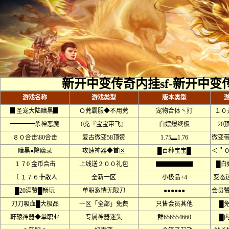
新开中变传奇内挂sf-新开中变
游戏名称
游戏类型
版本类型
▊圣宠大陆暗黑▊
Ｏ茺霸服◆不用茺
宠物合体丶打
１０
━━━━杀神恶魔
0充『宝宝带飞』
白嫖爆终极
20
８０合击\80合击
复古微变58顶赞
1.75▂1.76
微变
暗黑●降魔录
攻速神器◆首区
█百种宝宝█
＜＂
１７0 金币合击
上线送２００礼包
▇▇▇▇▇▇
█白
〔 １７６╊散人
全新一区
小极品+4
变态迷
█20满赞█畅玩
单职激情无限刀
●●●●●●
会员
刀刀吸血█大极品
一区「全部」免费
只售会员其他
█
軒辕神器◆单职业
专属神器迷失
群656554660
█