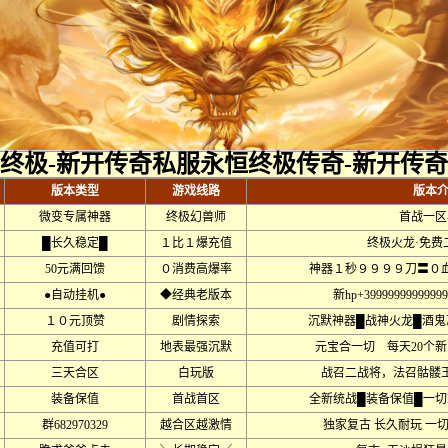
终极-新开传奇私服永恒终极传奇-新开传
版本类型
游戏线路
版本
微变专属神器
终极幻兽师
首战一区
█长久稳定█
１比１爆充值
终极火龙·免费
50元满回馈
０消费高爆率
神器１秒９９９９刀〓０
●自动挂机●
◆经典老版本
新hp+3999999999999
１０元顶赞
剧情探索
沉默神器█战神火龙█酒鬼
充值可打
地表最强沉默
元宝合一切 每天20个
三天合区
白玩版
战召二战将，法召骷髅
装备保值
首战首区
全新统战█装备保值█一切
群682970329
越合区越激情
独家复古 长久耐玩 一切