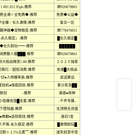
01.851.95pk-推荐
群926679863
茺全满〃全免费◆-推荐
免费◆公益◆
甲全爆╱长久激情-推荐
复古一区
属神器◆宠物微变-推荐
群778470651
-永久稳定』-推荐
█长久稳定█
◆长久耐玩━━-推荐
██████
消费散人服███-推荐
群926679863
极品微变1.80-推荐
２０２５独家
切靠打╱超低消费-推荐
攻速█大极品
切●人帅爆率高-推荐
说话算话
置挂机●保底回収-推荐
拿沙奖多██
原创 ·-推荐
渾源●将神
小怪爆充值█无套-推荐
–千件专属–
59下登陆器-推荐
无顶榜无充值
●爽翻●送拾取挂-推荐
道召5宝
人平等-永久稳定-推荐
█激情耐玩█
切割＋１5%元素﹌-推荐
迷失轻变中变