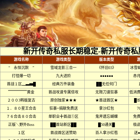
新开传奇私服长期稳定-新开传奇私
游戏名称
游戏类型
版本类型
“ 永恒沉默 ”
雪域龙影三合一
《怀旧03》
冰雪
打怪爆一切
九大进阶
●●●●●●
赤月
首战１区▁▃▅█
经典万件装备
██无任何门
﹌﹌﹌﹌﹌黄金
首战攻速专属倍攻
无限刀速狂暴
低消
２００3韩版复古
原创独家★★★
★首战首区★
█
１．８０星王合击
狂暴+捐献免费送
拿沙红包
7
７６合击８０合击
单职业╋首战①区
鬼斧遗忘蝴蝶
免
正版╲野外Boss
██首站新区██
█50通关█
极品
１区
首战首区送赞助
百人拿沙红苞
送