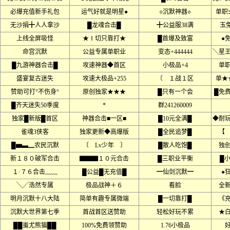
必爆充值新手礼包
运气好就是明星●
○沉默神器○
单职
无沙捐╋人人拿沙
█龙魂合击█
╋公益服38满
玉
上线全屏吸怪
★Ⅰ切只靠打★
█首爆及致富
●
命宫沉默
公益专属单职业
变态+444444
╲星
█九游神器合击█
攻速神器◆首区
小极品+4
单
盛宴复古迷失
攻速大极品+255
〔 １战１区
单★
赞助可打°不伤身°
原创独家★★★
█只有一个会
█免
█齐天迷失50季度
*
群241260009
独家█新版█首区
神器合击■一区■
█10元全满█
◆耐
雀魂3侠客
独家更新◆高爆版
█全民追梦█
【
█▅▃▁农民沉默
〔 Lv少年 〕
█散人吃饱█
独
新１８０破军合击
▇▇▇１０元合击
█三职业平衡
█
１·７６合击﹏﹏
█公益█无充值█
━仙剑沉默━
●
╲╱浩然专属
极品战神＋６
看脸
全
明月沉默十八大陆
简单有趣专属微端
█一切靠打█
《
沉默大世界第七季
首战首区送赞助
轻松好玩不累
★
██蚩尤熊猫██
100%免费领赞助
1.76小极品