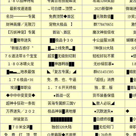
１·８０战神特戒
专属合击技能瞬发
攻城3288奖励
复
最新攻速道盾
→可白嫖→顶赞→
2025新御神
微端
名剑┉┉┉┉专属
免费顶赞◆首区
█无限数值█
沙奖
财神高爆／无限刀
宠物大极品 】
群778470651
激
【万妖神宠】专属
首站╲首区
魔次神技倍攻
新█魔帝迷失
██极品╊３０
╋公益服38满
蝴蝶
〝新版古惑仔〝
█▂上线免费▂█
7种族10大陆
火
７６道法带８个宝宝
超变█无级别切割
轻松好玩不累
●
１·８０冰啸火龙
██神器韩版██
无纱绢狂暴●
1
█▅▃▁地表最强
◣「复古专属」◢
群651451595
█暗
１.７６极品+16
免．费．也．牛逼
「超低」消费
█
攻速█单职业
１．７６开天终极
独﹍家﹍版
█首
◆中中中变变变◆
●首战一区
货币装备保值
█0
超神╋狂砍一条街
苦海专属醉三国V
◣散人必玩◢
万界迷失╱２０２
极品神装█满地爆
●沉默迷失●
◆ 
祥骏复古
████████
█白嫖终极█
█
█７０米全满█
独创320大陆
██无任何门
单
免﹍费﹍打﹍顶﹍赞
Ｏ茺霸服◆不用茺
█1.76合击
免．