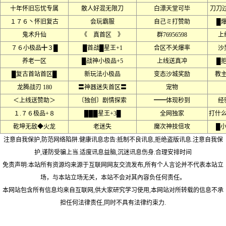
十年怀旧忘忧专属
散人好混无限刀
白漂天堂可毕
刀刀
１７６丶怀旧复古
会玩霸服
自己ミ打赞助
█
鬼术升仙
《 真首区 》
群76956598
上
７６小极品╋３█
█首战█星王+1
合区不关爆率
沙
养老一区
█战神小极品+5
上线送真冲
█
█复古首站首区█
新玩法小极品
变态沙城奖励
教
龙腾战刃 180
〓神器迷失首区〓
宠物
＜上线送赞助＞
〔独创〕剧情探索
━━体现秒到
经
１.７６极品+８
███星王+3█
全网独家
打什
乾坤无敌◆火龙
老迷失
魔次神技倍攻
█
注意自我保护,防范网络陷阱.健康讯息忠告:抵制不良讯息,拒绝盗版讯息.注意自我保
护,谨防受骗上当.适度讯息益脑,沉迷讯息伤身.合理安排时间
免责声明:本站所有资源均来源于互联网网友交流发布,所有个人言论并不代表本站立
场，与本站立场无关，本站不会对其內容负任何责任。
本网站包含所有信息均来自互联网,供大家研究学习使用,本网站对所转载的信息不承
担任何法律责任,同时不具有法律约束力.