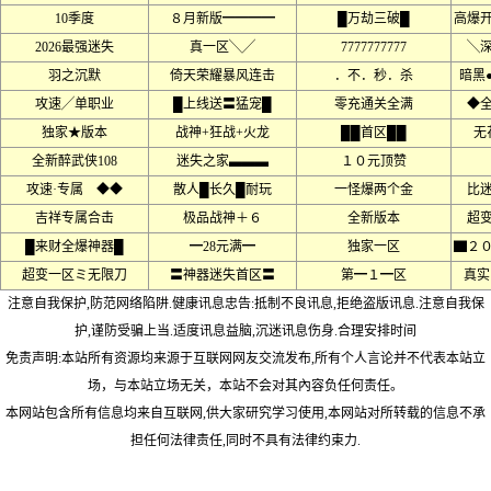
10季度
８月新版━━━━
█万劫三破█
高爆
2026最强迷失
真一区╲╱
7777777777
╲
羽之沉默
倚天荣耀暴风连击
．不．秒．杀
暗黑
攻速╱单职业
█上线送〓猛宠█
零充通关全满
◆
独家★版本
战神+狂战+火龙
██首区██
无
全新醉武侠108
迷失之家▃▃▃
１０元顶赞
攻速·专属 ◆◆
散人█长久█耐玩
一怪爆两个金
比
吉祥专属合击
极品战神＋６
全新版本
超
█来财全爆神器█
━28元满━
独家一区
▇２
超变一区ミ无限刀
〓神器迷失首区〓
第━１━区
真实
注意自我保护,防范网络陷阱.健康讯息忠告:抵制不良讯息,拒绝盗版讯息.注意自我保
护,谨防受骗上当.适度讯息益脑,沉迷讯息伤身.合理安排时间
免责声明:本站所有资源均来源于互联网网友交流发布,所有个人言论并不代表本站立
场，与本站立场无关，本站不会对其內容负任何责任。
本网站包含所有信息均来自互联网,供大家研究学习使用,本网站对所转载的信息不承
担任何法律责任,同时不具有法律约束力.