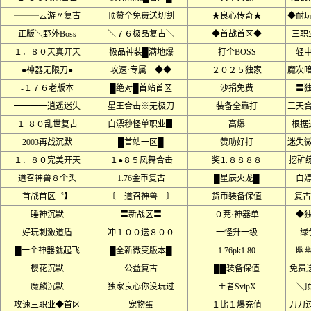
━━━云游〃复古
顶赞全免费送切割
★良心传奇★
◆耐
正版╲野外Boss
＼７６极品复古＼
◆首战首区◆
三职
１．８０天真开天
极品神装█满地爆
打个BOSS
轻
●神器无限刀●
攻速·专属 ◆◆
２０２５独家
魔次
-１７６老版本
█绝对█首站首区
沙捐免费
〓
━━━━逍遥迷失
星王合击※无极刀
装备全靠打
三天
１·８０乱世复古
白漂秒怪单职业▊
高爆
根据
2003再战沉默
█首站一区█
赞助好打
迷失
１．８０完美开天
１●８５凤舞合击
奖⒈８８８８
挖矿
道召神兽８个头
1.76金币复古
█星辰火龙█
白
首战首区〝】
〔 道召神兽 〕
货币装备保值
复古
睡神沉默
〓新战区〓
０茺·神器单
◆
好玩刺激道盾
冲１００送８００
一怪升一级
绿
█一个神器就起飞
█全新微变版本█
1.76pk1.80
幽
樱花沉默
公益复古
██装备保值
免费
魔麟沉默
独家良心你没玩过
王者SvipX
╲
攻速三职业◆首区
宠物蛋
１比１爆充值
刀刀