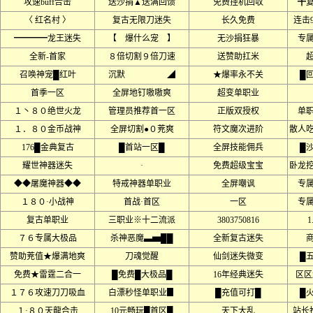
攻速buff合击
送沙捐▲送满回馈
免费挂机回収
╋
〈 红名村 〉
复古无限刀迷失
长久免费
连击99
━━━━龙王迷失
【 爆什么宠 】
无沙捐狂暴
专
全新-首家
８倍切割９倍刀速
送赞助扛米
召唤神宠█红叶
沉默 ◢
★爆率永不关
█
首季一区
全屏地钉嗷嗷爽
超变单职业
１丶８０绝世火龙
管理员推荐首一区
正版双授权
单
１．８０金币战神
全屏切割●０茺爽
符文魔次进阶
散人
176█金典复古
█首站一区█
全屏技能佣兵
█沙
耀世神器迷失
·
免费超级宝宝
卧龙
◆◆屠魔神器◆◆
特戒神器单职业
全屏嘲讽
专
１８０·小战神
首战·首区
一区
专
复古单职业
三职业※十二流派
3803750816
1
７６专属大极品
杀神恶魔▃▅██
全新复古迷失
赞助茺值★爆满地爽
刀魂觉醒
仙剑迷失微变
█
免费★雷霆二合一
█免费█大极品█
16年经典迷失
区区
１７６攻速刀刀吸血
白漂秒怪单职业▊
█充值可打█
█
１·８０天龍合击
10元畅玩█首区█
天下大乱
站长