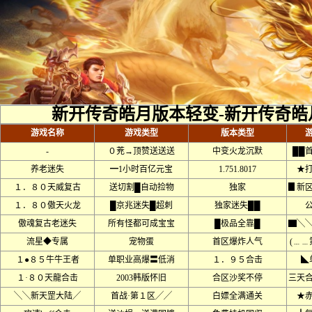
新开传奇皓月版本轻变-新开传奇皓
游戏名称
游戏类型
版本类型
-
０茺→顶赞送送送
中变火龙沉默
██
养老迷失
━1小时百亿元宝
1.751.8017
★
１．８０天威复古
送切割█自动捡物
独家
▊新
１．８０傲天火龙
█京兆迷失█超刺
独家迷失██
傲魂复古老迷失
所有怪都可成宝宝
█极品全靠█
▇╲
流星◆专属
宠物蛋
首区爆炸人气
(﹍﹍
１●８５牛牛王者
单职业高爆〓低消
１．９５合击
◣
１·８０天龍合击
2003韩版怀旧
合区沙奖不停
三天
╲╲新天罡大陆╱
首战·第１区╱╱
白嫖全满通关
★