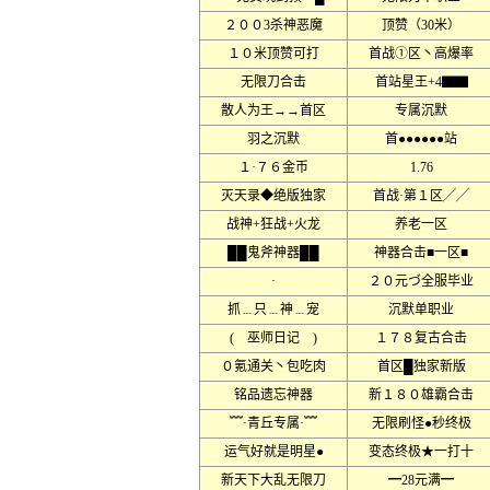
２００3杀神恶魔
顶赞（30米）
１０米顶赞可打
首战①区丶高爆率
无限刀合击
首站星王+4▇▇
散人为王→→首区
专属沉默
羽之沉默
首●●●●●●站
１·７６金币
1.76
灭天录◆绝版独家
首战·第１区╱╱
战神+狂战+火龙
养老一区
██鬼斧神器██
神器合击■一区■
·
２０元づ全服毕业
抓﹍只﹍神﹍宠
沉默单职业
( 巫师日记 )
１７８复古合击
０氪通关丶包吃肉
首区█独家新版
铭品遗忘神器
新１８０雄霸合击
﹌·青丘专属·﹌
无限刷怪●秒终极
运气好就是明星●
变态终极★一打十
新天下大乱无限刀
━28元满━