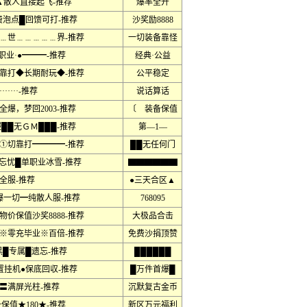
▲散人直接起飞-推荐
爆率全开
费泡点█回馈可打-推荐
沙奖励8888
﹍世﹍﹍﹍﹍﹍界-推荐
一切装备靠怪
职业·●━━━-推荐
经典·公益
靠打◆长期耐玩◆-推荐
公平稳定
·······-推荐
说话算话
爆，梦回2003-推荐
〔 装备保值
██无ＧＭ███-推荐
第––1––
①切靠打━━━━-推荐
██无任何门
忘忧█单职业冰雪-推荐
▇▇▇▇▇▇
全服-推荐
●三天合区▲
爆一切━纯散人服-推荐
768095
价保值沙奖8888-推荐
大极品合击
※零充毕业※百倍-推荐
免费沙捐顶赞
█专属█遗忘-推荐
██████
置挂机●保底回収-推荐
█万件首爆█
〓满屏光柱-推荐
沉默复古金币
值★180★-推荐
新区万元福利