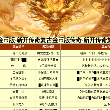
金币版-新开传奇复古金币版传奇-新开传奇
版本类型
游戏线路
版本
一毛不花到頂
魔龙教主√爆一切
经典→怀旧→小极品→
赞助可打██
★无硬性消费★
44444444444444444
佳﹍﹍﹍作
0门槛起步撸
沉默新玩法。攻速快
全程挂机
沙保底１０００
█７６╊８０█纯公益复
●沉默迷失●
176怀旧散人多
█刺杀幻影刀█冰咆暴风
赞助可打终极
█攻速单职业█
·〔原创沉默专属 不花
复古一区
好服难找
50可到顶√装备保底出
０消费高爆率
免费·挂机回収
自动捡取█自动回收█免
长久免费
单职业无限刀
一区-