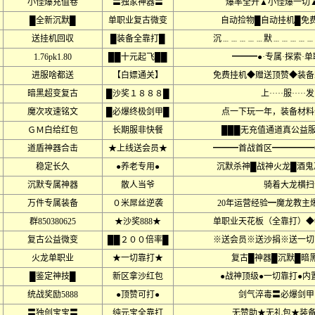
小怪爆充值卷
〓独家神器〓
爆率全开▲小怪爆一切
█全新沉默█
单职业复古微变
自动捡物█自动挂机█免
送挂机回収
█装备全靠打█
沉﹍﹍﹍﹍﹍默﹍﹍﹍﹍﹍
1.76pk1.80
██十元起飞██
━━━●·专属·探索·单
进服啥都送
【白嫖通关】
免费挂机◆赠送顶赞◆装备
暗黑超变复古
█沙奖１８８８█
上·····服·····发
魔次攻速铭文
█必爆终极剑甲█
点一下玩一年，装备材料全
ＧＭ白给红包
长期服非快餐
███无充值通道真公益服
道盾神器合击
★上线送会员★
━━━首战首区━━━━━
稳定长久
●养老专用●
沉默杀神█战神火龙█酒鬼
沉默专属神器
散人当爷
骑着大龙横扫
万件专属装备
０米屌丝逆袭
20年运营经验━魔龙教主
群850380625
★沙奖888★
单职业天花板（全靠打）◆物
复古公益微变
██２００倍率█
※送会员※送沙捐※送一切
火龙单职业
★一切靠打★
复古█神器█沉默█暗黑
█鉴定神技█
新区拿沙红包
●战神顶级●一切靠打●内
统战奖励5888
●顶赞可打●
剑气淬毒〓必爆剑甲
〓独创宝宝〓
纯元宝全靠打
无赞助★无礼包★装备保