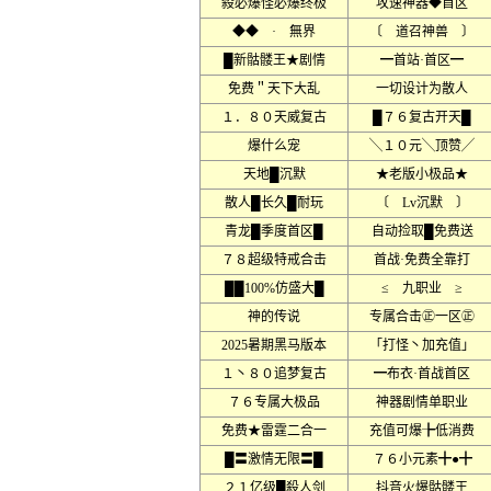
殺必爆怪必爆终极
攻速神器◆首区
◆◆ · 無界
〔 道召神兽 〕
█新骷髅王★剧情
━首站·首区━
免费＂天下大乱
一切设计为散人
１．８０天威复古
█７６复古开天█
爆什么宠
╲１０元╲顶赞╱
天地█沉默
★老版小极品★
散人█长久█耐玩
〔 Lv沉默 〕
青龙█季度首区█
自动捡取█免费送
７８超级特戒合击
首战·免费全靠打
██100%仿盛大█
≤ 九职业 ≥
神的传说
专属合击㊣一区㊣
2025暑期黑马版本
「打怪丶加充值」
１丶８０追梦复古
━布衣·首战首区
７６专属大极品
神器剧情单职业
免费★雷霆二合一
充值可爆╊低消费
█〓激情无限〓█
７６小元素╋●╋
２１亿级█殺人剑
抖音火爆骷髅王