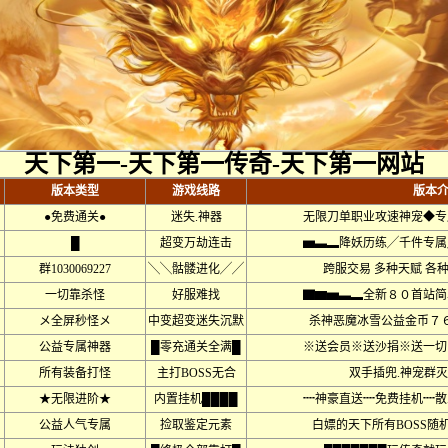
天下第一-天下第一传奇-天下第一网站
版本类型
游戏线路
版本
●免费通关●
迷失.神器
无限刀单职业攻速神宠◆专
█
超变万劫连击
▅▃▂降妖历练╱千件专属
群1030069227
╲╲骷髅进化╱╱
跨服交易 多种天赋 各种
一切靠杀怪
好服难找
▇▆▅▃▂全新８０首站简
メ全屏秒怪メ
中变超变迷失沉默
杀神恶魔冰雪公益金币７
公益专属神器
█零充通关全满█
※送会员※送沙捐※送一切
所有装备打怪
主打BOSS无合
双手插兜.神宠群灭b
★无限进阶★
内置挂机████
┉神豪直送┉免费挂机┉散
公益人气专属
捡取鉴定元素
白嫖的天下所有BOSS随