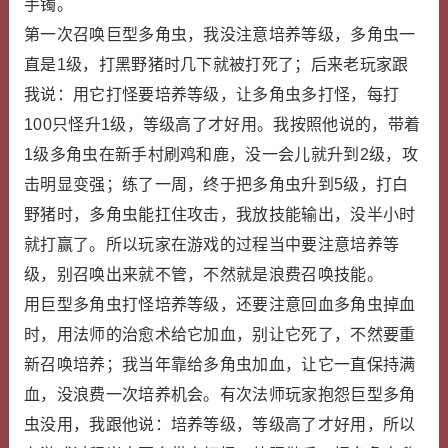
手镯。
第一次召唤巨型多角虫，我没注意培养等级，多角虫一
直是1级，打黑野猪时几下就被打死了；后来老玩家跟
我说：用它打怪要培养等级，让多角虫多打怪，每打
100只怪升1级，等级高了才好用。我按照他说的，带着
1级多角虫在新手村刷鸡和鹿，没一会儿就升到2级，攻
击明显变强；练了一周，终于把多角虫升到5级，打白
野猪时，多角虫能扛住攻击，我放技能输出，没半小时
就打赢了。所以玩家在游戏的过程当中要注意培养等
级，别召唤出来就不管，不然就是浪费召唤技能。
用巨型多角虫打怪培养等级，还要注意回血多角虫掉血
时，用法师的治愈术给它加血，别让它死了，不然要重
新召唤培养；我当年靠给多角虫加血，让它一直保持满
血，没浪费一次培养机会。有次法师玩家抱怨巨型多角
虫没用，我跟他说：培养等级，等级高了才好用，所以