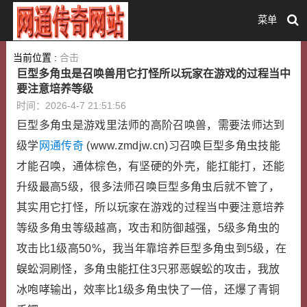
菜单
当前位置 :
合击
巨型多角虫是召唤兽用它打怪所以玩家在游戏的过程当中
要注意培养等级
时间：2026-4-7 21:51:56
巨型多角虫是游戏里法师的高阶召唤兽，需要法师达到
级学
网通传奇
(www.zmdjw.cn)习召唤巨型多角虫技能
才能召唤，通体棕色，有坚硬的外壳，能扛能打，还能
升级最高5级，很多法师召唤巨型多角虫后就不管了，
其实用它打怪，所以玩家在游戏的过程当中要注意培养
等级多角虫等级越高，攻击和防御越强，5级多角虫的
攻击比1级高50%，我当年靠培养巨型多角虫到5级，在
蜈蚣洞刷怪，多角虫能扛住3只邪恶蜈蚣的攻击，我放
冰咆哮输出，效率比1级多角虫快了一倍，还爆了青铜