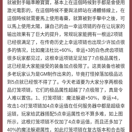
就被對手瞄準瞭寶寶，基本上在這個時候對手都是會使用
激光電影的，在這個時候不要與法師站在通體條線上，在
這個時候就需要馬上使用毒藥，就算被對手擊中之後，可
以馬上使用太陽，讓自己的血一幸运项链的存在让玩家的
输出效果有了巨大的提升，常规玩家能拥有一根运2项链
已经很满足了，在传奇历史上幸运项链也出现少许加点很
多的情况，比如魔法杜比+60%，幸运+3的白色虎齿项链
很多玩家都见过，这根幸运项链足足加了7点极品属性，
这已经是大家能接受的装备加点极限了。这类装备也被很
多老玩家认为是GM制作出来的，毕竟打怪掉落加极品达
到5点就已经恨不得了了。今天老道要为大家分享两根极
品灯笼项链，它们的极品属性超越了7点极限了，真是令
人难以置信。1、灯笼项链：魔法躲避+50%，幸运+4，
攻击1-0灯笼项链加4点幸运值在任何服务器中都是超级幸
运链，玩家给武器搭配5点幸运属性也不算多难，如上图
所示，这根灯笼项链不仅加了4点幸运值，而且还多加了
40%的魔法躲避属性，如此灯笼项链在复古版本和合击版