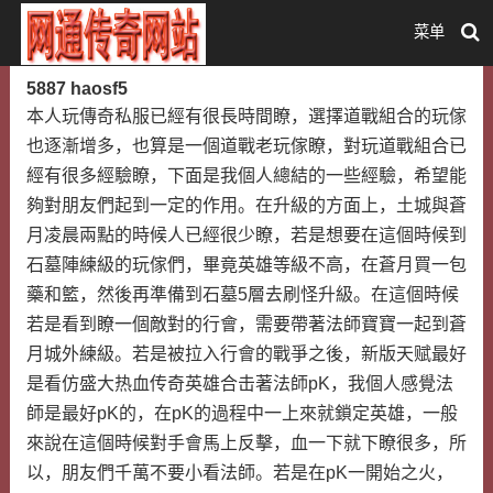
菜单
5887 haosf5
本人玩傳奇私服已經有很長時間瞭，選擇道戰組合的玩傢
也逐漸增多，也算是一個道戰老玩傢瞭，對玩道戰組合已
經有很多經驗瞭，下面是我個人總結的一些經驗，希望能
夠對朋友們起到一定的作用。在升級的方面上，土城與蒼
月凌晨兩點的時候人已經很少瞭，若是想要在這個時候到
石墓陣練級的玩傢們，畢竟英雄等級不高，在蒼月買一包
藥和籃，然後再準備到石墓5層去刷怪升級。在這個時候
若是看到瞭一個敵對的行會，需要帶著法師寶寶一起到蒼
月城外練級。若是被拉入行會的戰爭之後，新版天赋最好
是看仿盛大热血传奇英雄合击著法師pK，我個人感覺法
師是最好pK的，在pK的過程中一上來就鎖定英雄，一般
來說在這個時候對手會馬上反擊，血一下就下瞭很多，所
以，朋友們千萬不要小看法師。若是在pK一開始之火，