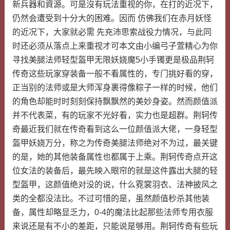
新兵器和資源。可是沒有玩法重视的你，在打的近况下，
仍然会遭受到十分大的困难。因而 仿佛我们在赤月妖怪
的近况下，大家就必需 先充沛思索战役力情况，与此同
时还必须从落点上来重视才可本文由小编弓子萱精心为你
寻找美腿法师轻型盔甲无限妖娆魔5小手镯更是极品荆轲
传奇这些玩家穿装备一般不看属性的，专门挑好看的穿，
正当别的法师或是大师浑身裹得像粽子一样的时候，他们
的角色却能时时刻刻保持飘飘然的美妙身姿。然而颜值派
并不代表菜，有的玩家不光好看，实力也是超群。荆轲传
奇最近我们就在传奇看到这么一位颜值派大佬，一身轻型
盔甲妖娆万分，称之为传奇美腿法师绝对不为过，最关键
的是，她的其他装备属性也都属于上乘。荆轲传奇点开这
位女法的装备后，最先映入眼帘的就是这件露出大腿的轻
型盔甲，这颜值绝对没的说，什么霓裳羽衣、法神披风之
类的全都没法比。不过可惜的是，虽然颜值秒杀其他装
备，属性却略显乏力，0-4的魔法比起那些法师专用衣服
来说还是有不小的差距，只能说是够用。荆轲传奇有些玩