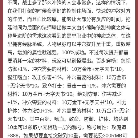
不同，战士多了那么冲锋的人会非常多，这样的情况下，
在我们打架的时候会更好的控制住场面，快速的冲散对方
的阵型，而且血比较厚，能够让大部分有反应的时间，拖
延时间为后面的法师输出做本文由小编陈依甜神魔之体与
称号进阶的需求这次看到的是单职业中的神魔之体，在这
里拥有经脉系统，人物经脉可以冲穴提升至十重，重数越
高，增加的属性就越强，100%成功。不过每次提升都需
要消耗一定的材料，玩家可以刷怪爆出。百步穿杨：忽视
防御+1%，冲穴需要的材料：10万金币+无字天书*10。
猩红嗜血：攻击伤害+1%，冲穴需要的材料：10万金币
+无字天书*10。致命打击：暴击一击+1%，冲穴需要的
材料：10万金币+无字天书*10。绝对防御：伤害减少
+1%，冲穴需要的材料：10万金币+无字天书*10。神力
护体：体力增加+1%，冲穴需要的材料：10万金币+无字
天书*10。其中百步、嗜血、致命、防御、护体、均达到
10重可以领取小无相功一层的称号，称号属性：攻魔道
+888，如果想要直接突破到10重，需要花费300RMB可