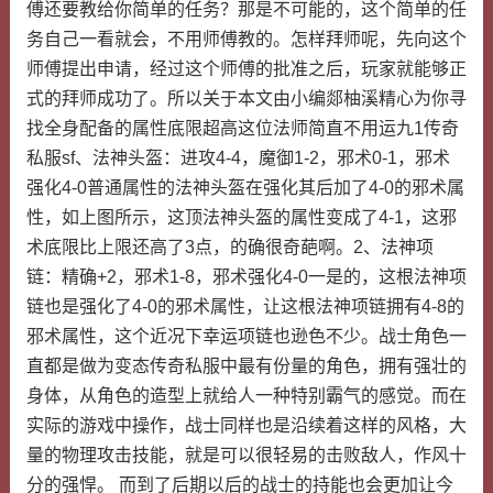
傅还要教给你简单的任务？那是不可能的，这个简单的任
务自己一看就会，不用师傅教的。怎样拜师呢，先向这个
师傅提出申请，经过这个师傅的批准之后，玩家就能够正
式的拜师成功了。所以关于本文由小编郯柚溪精心为你寻
找全身配备的属性底限超高这位法师简直不用运九1传奇
私服sf、法神头盔：进攻4-4，魔御1-2，邪术0-1，邪术
强化4-0普通属性的法神头盔在强化其后加了4-0的邪术属
性，如上图所示，这顶法神头盔的属性变成了4-1，这邪
术底限比上限还高了3点，的确很奇葩啊。2、法神项
链：精确+2，邪术1-8，邪术强化4-0一是的，这根法神项
链也是强化了4-0的邪术属性，让这根法神项链拥有4-8的
邪术属性，这个近况下幸运项链也逊色不少。战士角色一
直都是做为变态传奇私服中最有份量的角色，拥有强壮的
身体，从角色的造型上就给人一种特别霸气的感觉。而在
实际的游戏中操作，战士同样也是沿续着这样的风格，大
量的物理攻击技能，就是可以很轻易的击败敌人，作风十
分的强悍。 而到了后期以后的战士的持能也会更加让今